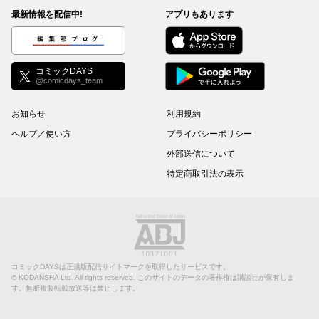
最新情報を配信中!
アプリもあります
編集部ブログ
コミックDAYS
@comicdays_team
お知らせ
利用規約
ヘルプ／使い方
プライバシーポリシー
外部送信について
特定商取引法の表示
コミックDAYSは正規版配信サイトマークを取得したサービスです。
©
KODANSHA Ltd.
All rights reserved. このサイトのデータの著作権は講談社が保有しま
す。無断複製転載放送等は禁止します。