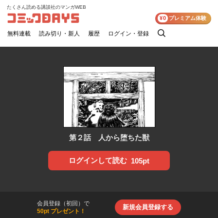
たくさん読める講談社のマンガWEB
コミックDAYS
¥0
プレミアム体験
無料連載
読み切り・新人
履歴
ログイン・登録
検
索
第２話 人から堕ちた獣
ログインして読む
105pt
会員登録（初回）で
新規会員登録する
50pt プレゼント！