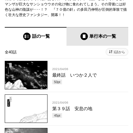
マンザが巨大なサンショウウオの化け物に食われてしまう。その背後には好
色な山神の陰謀が‥‥！？ 『７０億の針』の多田乃伸明が圧倒的筆致で描
く壮大な歴史ファンタジー、開幕！！
話の一覧
単行本
の一覧
全40話
1話から
2021/04/06
最終話 いつか２人で
50
pt
2021/04/06
第３９話 安息の地
45
pt