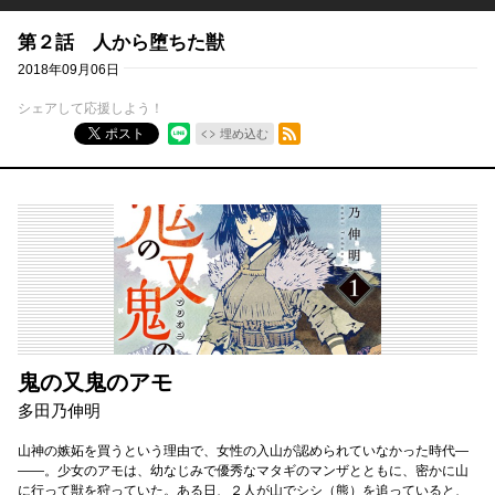
第２話 人から堕ちた獣
2018年09月06日
シェアして応援しよう！
RSSフィード
ポスト
埋め込む
鬼の又鬼のアモ
多田乃伸明
山神の嫉妬を買うという理由で、女性の入山が認められていなかった時代―
――。少女のアモは、幼なじみで優秀なマタギのマンザとともに、密かに山
に行って獣を狩っていた。ある日、２人が山でシシ（熊）を追っていると、