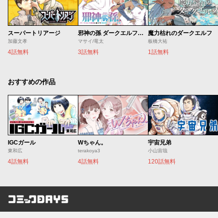
スーパートリアージ
邪神の孫 ダークエルフ姉妹と過ごす異世界引きこもり生活
魔力枯れのダークエルフ
加藤文孝
マサイ/竜太
板橋大祐
4話無料
3話無料
1話無料
おすすめの作品
IGCガール
Wちゃん。
宇宙兄弟
東和広
terakoya3
小山宙哉
4話無料
4話無料
120話無料
コミックDAYS