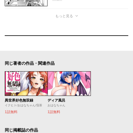
もっと見る
同じ著者の作品・関連作品
異世界好色無双録
ディア風呂
イクヒト/おはなちゃん/窪茶
おはなちゃん
1話無料
1話無料
同じ掲載誌の作品