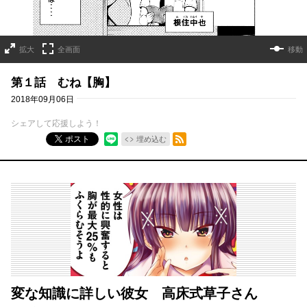
拡大
全画面
移動
第１話 むね【胸】
2018年09月06日
シェアして応援しよう！
RSSフィード
ポスト
埋め込む
変な知識に詳しい彼女 高床式草子さん