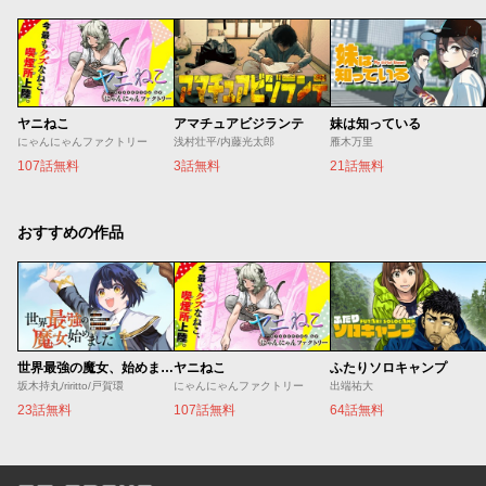
ヤニねこ
アマチュアビジランテ
妹は知っている
にゃんにゃんファクトリー
浅村壮平/内藤光太郎
雁木万里
107話無料
3話無料
21話無料
おすすめの作品
世界最強の魔女、始めました ～私だけ『攻略サイト』を見れる世界で自由に生きます～
ヤニねこ
ふたりソロキャンプ
坂木持丸/riritto/戸賀環
にゃんにゃんファクトリー
出端祐大
23話無料
107話無料
64話無料