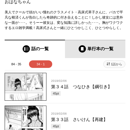
おはなちゃん
美人でクールで頭がいい憧れのクラスメイト・高床式草子さんに、バカで平
凡な根済くんが告白したら奇跡的に付き合えることに！しかし彼女には意外
な一面が‥‥。そうーー彼女は、変な知識に詳しかった‥‥。胸がワクワク
するエロ雑学満載！高床式さんと一緒にひとつかしこく、ひとつやらしく。
話の一覧
単行本
の一覧
84 - 35
34 - 1
1話から
2019/02/06
第３４話 つなひき【綱引き】
45
pt
2019/02/06
第３３話 さいけん【再建】
45
pt