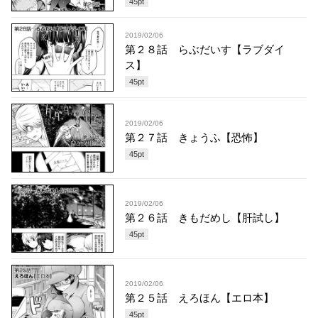
45
pt
2019/02/06
第２８話 らぶだいす【ラブダイ
ス】
45
pt
2019/02/06
第２７話 きょうふ【恐怖】
45
pt
2019/02/06
第２６話 きもだめし【肝試し】
45
pt
2019/02/06
第２５話 えろほん【エロ本】
45
pt