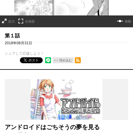
拡大
全画面
移動
第１話
2018年08月31日
シェアして応援しよう！
RSSフィード
ポスト
埋め込む
アンドロイドはごちそうの夢を見る