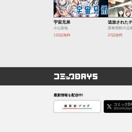
宇宙兄弟
小山宙哉
業務用餅/六志
120話無料
27話無料
コミックDAYS
最新情報を配信中!
編集部ブログ
コミックDA
@comicday