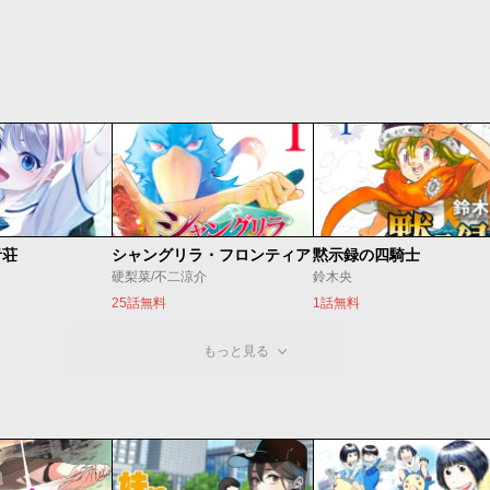
音荘
シャングリラ・フロンティア
黙示録の四騎士
硬梨菜/不二涼介
鈴木央
25話無料
1話無料
もっと見る