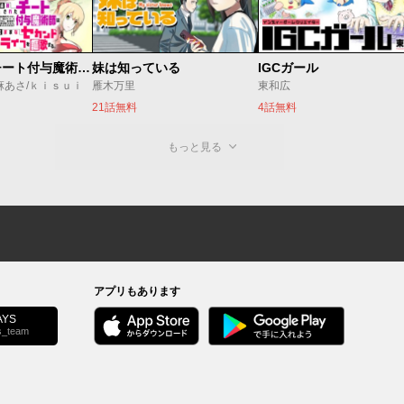
追放されたチート付与魔術師は気ままなセカンドライフを謳歌する。 ～俺は武器だけじゃなく、あらゆるものに『強化ポイント』を付与できるし、俺の意思でいつでも効果を解除できるけど、残った人たち大丈夫？～
妹は知っている
IGCガール
麻あさ/ｋｉｓｕｉ
雁木万里
東和広
21話無料
4話無料
もっと見る
アプリもあります
YS
s_team