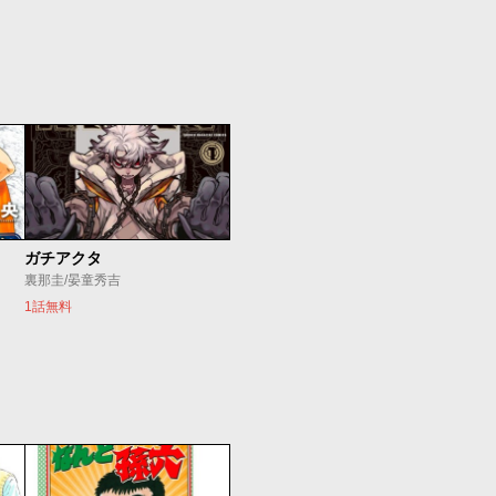
ガチアクタ
裏那圭/晏童秀吉
1話無料