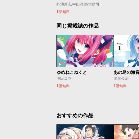
外池達宏/中山雅史/大島司
1話無料
同じ掲載誌の作品
ゆめねこねくと
あの島の海
澤田コウ
瀬尾公治
1話無料
1話無料
おすすめの作品