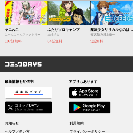
ヤニねこ
ふたりソロキャンプ
魔法少女リリカルなのは EXCEEDS
にゃんにゃんファクトリー
出端祐大
都築真紀/川上修一
107話無料
64話無料
5話無料
コミックDAYS
最新情報を配信中!
アプリもあります
編集部ブログ
コミックDAYS
@comicdays_team
お知らせ
利用規約
ヘルプ／使い方
プライバシーポリシー