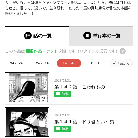
人々がいる。人は彼らをギャンブラーと呼ぶ……。負けたら、俺には何も残
らねぇ。勝って、凌いで、生き残れ！ たった一度の真剣勝負が哲也の本能を
呼びさました！！
話の一覧
単行本
の一覧
この作品は
作品チケット
対象です（ログインが必要です）
345 - 246
245 - 146
145 - 46
45 - 1
1話から
2018/08/31
第１４２話 こわれもの
無料
2018/08/31
第１４１話 ドサ健という男
無料