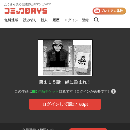
たくさん読める講談社のマンガWEB
コミックDAYS
¥0
プレミアム体験
無料連載
読み切り・新人
履歴
ログイン・登録
検
索
第１１５話 緑に染まれ！
この作品は
作品チケット
対象です（ログインが必要です）
ログインして読む
60pt
会員登録（初回）で