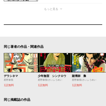
もっと見る
同じ著者の作品・関連作品
デラシネマ
少年無宿 シンクロウ
賭博師 梟
星野泰視
星野泰視/さいふうめい
星野泰視/さいふうめい
1話無料
1話無料
1話無料
同じ掲載誌の作品