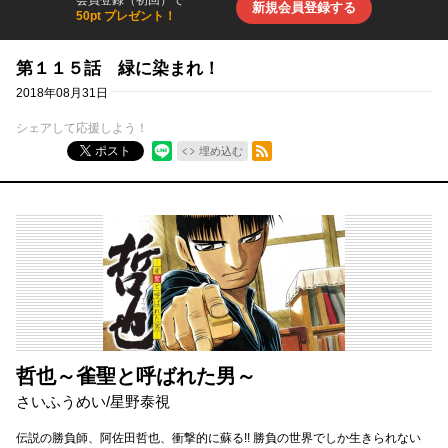
新規会員登録する
50pt プレゼント！
第１１５話 緑に染まれ！
2018年08月31日
シェアして応援しよう！
RSSフィード
ポスト
埋め込む
哲也～雀聖と呼ばれた男～
さいふうめい
/
星野泰視
伝説の勝負師、阿佐田哲也、衝撃的に蘇る!! 勝負の世界でしか生きられない