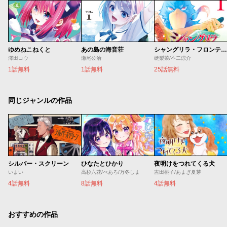
ゆめねこねくと
あの島の海音荘
シャングリラ・フロンティア
澤田コウ
瀬尾公治
硬梨菜/不二涼介
1話無料
1話無料
25話無料
同じジャンルの作品
シルバー・スクリーン
ひなたとひかり
夜明けをつれてくる犬
いまい
高杉六花/べあろ/万冬しま
吉田桃子/あまぎ夏芽
4話無料
8話無料
4話無料
おすすめの作品