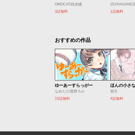
OMOCAT/此糸縫
IZU/HAGANE
3話無料
1話無料
おすすめの作品
ゆーあーすらっがー
ほんの小さ
なめたけ/真野ろか
胡月
10話無料
4話無料