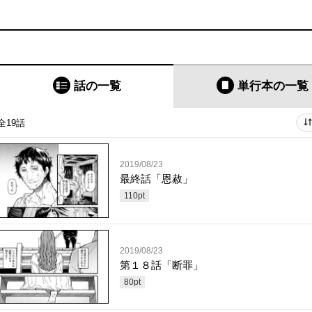
話の一覧
単行本
の一覧
全19話
2019/08/23
最終話「恩赦」
110
pt
2019/08/23
第１８話「断罪」
80
pt