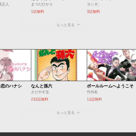
/原正人
まつだひかり
ヨシダ。
1話無料
3話無料
もっと見る
な恋のハナシ
なんと孫六
ボールルームへようこそ
さだやす圭
竹内友
232話無料
11話無料
もっと見る