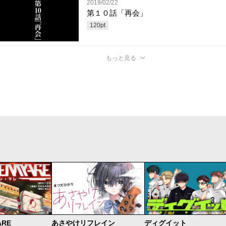
2019/02/22
第１０話「再会」
120
pt
もっと見る
ARE
あさやけリフレイン
ディグイット