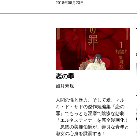
2018年08月23日
恋の罪
如月芳規
人間の性と暴力、そして愛。マル
キ・ド・サドの傑作短編集『恋の
罪』でもっとも淫靡で陰惨な悲劇
「エルネスティナ」を完全漫画化！
悪徳の美麗伯爵が、善良な青年と
淑女の心身を蹂躙する！