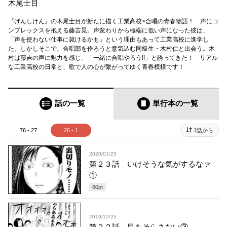
木尾士目
『げんしけん』の木尾士目が新たに描く工業高校×合唱の青春物語！ 声にコ
ンプレックスを抱える藤吉晃。声変わりから極端に低い声になった彼は、
「声を使わない仕事に就けるかも」という理由もあって工業高校に進学し
た。しかしそこで、合唱部を作ろうと意気込む同級生・木村仁と出会う。木
村は藤吉の声に魅力を感じ、「一緒に合唱やろう!!」と誘ってきた！ リアル
な工業高校の日常と、歌で人の心が繋がってゆく青春模様です！
話の一覧
単行本
の一覧
76 - 27
26 - 1
1話から
2020/01/25
第２３話 いけそうな気がするなァ
①
60
pt
2019/12/25
第２２話 目をそらさない③