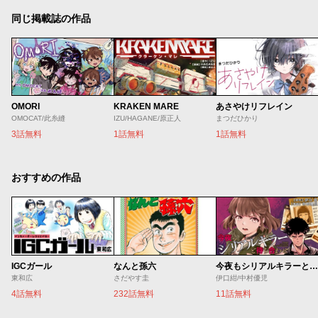
同じ掲載誌の作品
OMORI
KRAKEN MARE
あさやけリフレイン
OMOCAT/此糸縫
IZU/HAGANE/原正人
まつだひかり
3話無料
1話無料
1話無料
おすすめの作品
IGCガール
なんと孫六
今夜もシリアルキラーと待ち合わせ
東和広
さだやす圭
伊口紺/中村優児
4話無料
232話無料
11話無料