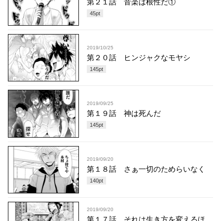
第２１話 音楽は根性だ①
45
pt
2019/10/25
第２０話 ヒンジャクなモヤシ
145
pt
2019/09/25
第１９話 神は死んだ
145
pt
2019/09/20
第１８話 さぁ一切のためらいなく
140
pt
2019/09/20
第１７話 それは生き方を変えるほ