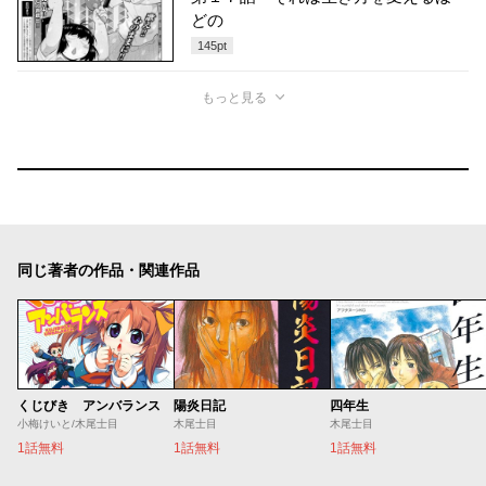
どの
145
pt
もっと見る
同じ著者の作品・関連作品
くじびき アンバランス
陽炎日記
四年生
小梅けいと/木尾士目
木尾士目
木尾士目
1話無料
1話無料
1話無料