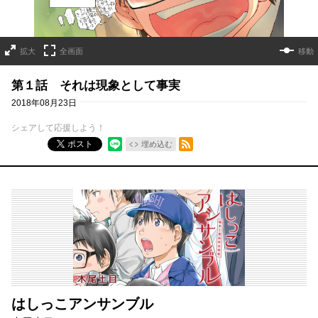
拡大
全画面
移動
第１話 それは現象として事実
2018年08月23日
シェアして応援しよう！
RSSフィード
ポスト
埋め込む
はしっこアンサンブル