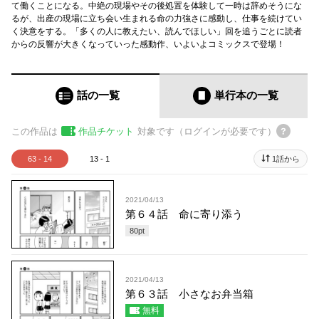
て働くことになる。中絶の現場やその後処置を体験して一時は辞めそうにな
るが、出産の現場に立ち会い生まれる命の力強さに感動し、仕事を続けてい
く決意をする。「多くの人に教えたい、読んでほしい」回を追うごとに読者
からの反響が大きくなっていった感動作、いよいよコミックスで登場！
話の一覧
単行本
の一覧
この作品は
作品チケット
対象です（ログインが必要です）
63 - 14
13 - 1
1話から
2021/04/13
第６４話 命に寄り添う
80
pt
2021/04/13
第６３話 小さなお弁当箱
無料