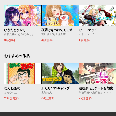
ひなたとひかり
夜明けをつれてくる犬
セットマッチ！
高杉六花/べあろ/万冬しま
吉田桃子/あまぎ夏芽
カトウコトノ
8話無料
4話無料
1話無料
おすすめの作品
なんと孫六
ふたりソロキャンプ
追放されたチート付与魔術師は気ままなセカンドライフを謳歌する。 ～俺は武器だけじゃなく、あらゆるものに『強化ポイント』を付与できるし、俺の意思でいつでも効果を解除できるけど、残った人たち大丈夫？～
さだやす圭
出端祐大
業務用餅/六志麻あさ/ｋｉｓｕｉ
232話無料
64話無料
27話無料