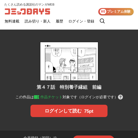
たくさん読める講談社のマンガWEB
コミックDAYS
¥0
プレミアム体験
無料連載
読み切り・新人
履歴
ログイン・登録
検
索
第４７話 特別養子縁組 前編
この作品は
作品チケット
対象です（ログインが必要です）
ログインして読む
75pt