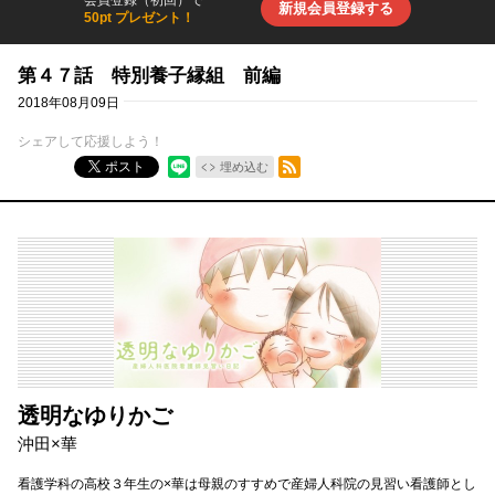
会員登録（初回）で
新規会員登録する
50pt プレゼント！
第４７話 特別養子縁組 前編
2018年08月09日
シェアして応援しよう！
RSSフィード
ポスト
埋め込む
透明なゆりかご
沖田×華
看護学科の高校３年生の×華は母親のすすめで産婦人科院の見習い看護師とし