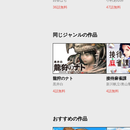
西香はち
小村あゆみ
36話無料
47話無料
同じジャンルの作品
龍狩のナト
接待麻雀課
黒井白
新川帆立/奥山
4話無料
4話無料
おすすめの作品