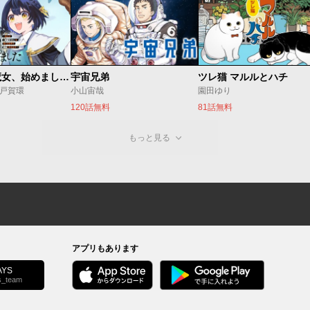
世界最強の魔女、始めました ～私だけ『攻略サイト』を見れる世界で自由に生きます～
宇宙兄弟
ツレ猫 マルルとハチ
o/戸賀環
小山宙哉
園田ゆり
120話無料
81話無料
もっと見る
アプリもあります
YS
s_team