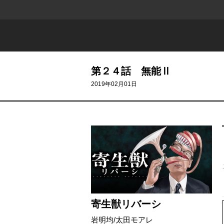
第２４話 無能Ⅱ
2019年02月01日
寄生獣リバーシ
岩明均
/
太田モアレ