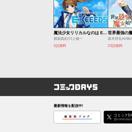
魔法少女リリカルなのは EXCEEDS
都築真紀/川上修一
坂木持丸/riritt
5話無料
23話無料
コミックDAYS
最新情報を配信中!
編集部ブログ
コミックDA
@comicday