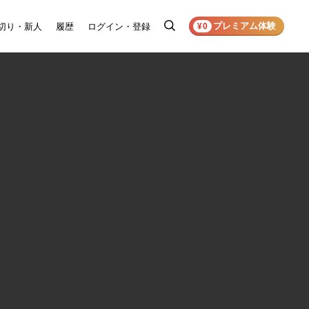
プレミアム体験
切り・新人
履歴
ログイン・登録
検
¥0
索