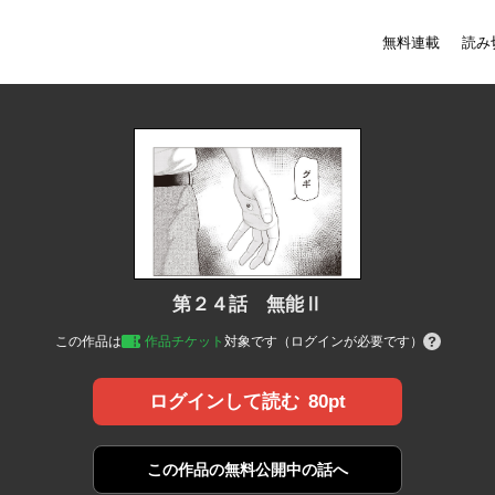
無料連載
読み
第２４話 無能Ⅱ
この作品は
作品チケット
対象です（ログインが必要です）
80pt
ログインして読む
この作品の
無料公開中の話へ