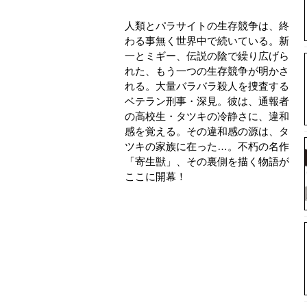
人類とパラサイトの生存競争は、終
わる事無く世界中で続いている。新
一とミギー、伝説の陰で繰り広げら
れた、もう一つの生存競争が明かさ
れる。大量バラバラ殺人を捜査する
ベテラン刑事・深見。彼は、通報者
の高校生・タツキの冷静さに、違和
感を覚える。その違和感の源は、タ
ツキの家族に在った…。不朽の名作
「寄生獣」、その裏側を描く物語が
ここに開幕！