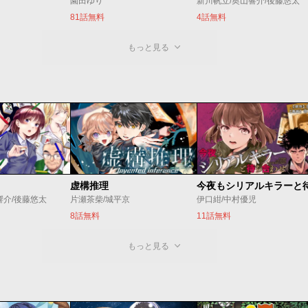
園田ゆり
新川帆立/奥山響介/後藤悠太
81話無料
4話無料
もっと見る
虚構推理
響介/後藤悠太
片瀬茶柴/城平京
伊口紺/中村優児
8話無料
11話無料
もっと見る