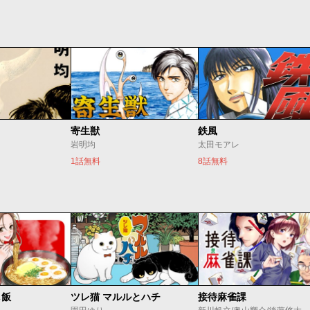
寄生獣
鉄風
岩明均
太田モアレ
1話無料
8話無料
し飯
ツレ猫 マルルとハチ
接待麻雀課