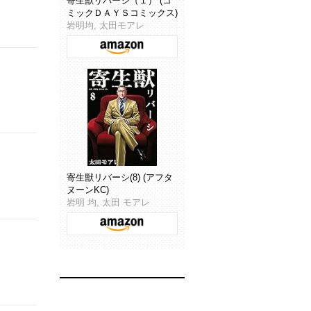
寄生獣リバーシ（１） (コ
ミックＤＡＹＳコミックス)
岩明均, 太田モアレ
寄生獣リバーシ(8) (アフタ
ヌーンKC)
岩明 均, 太田 モアレ