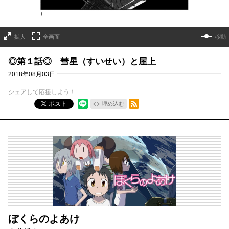
拡大
全画面
移動
◎第１話◎ 彗星（すいせい）と屋上
2018年08月03日
シェアして応援しよう！
RSSフィード
ポスト
埋め込む
ぼくらのよあけ