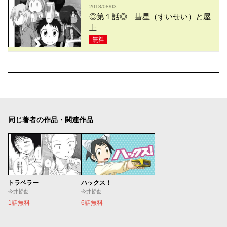
2018/08/03
◎第１話◎ 彗星（すいせい）と屋
上
無料
同じ著者の作品・関連作品
トラベラー
ハックス！
今井哲也
今井哲也
1話無料
6話無料