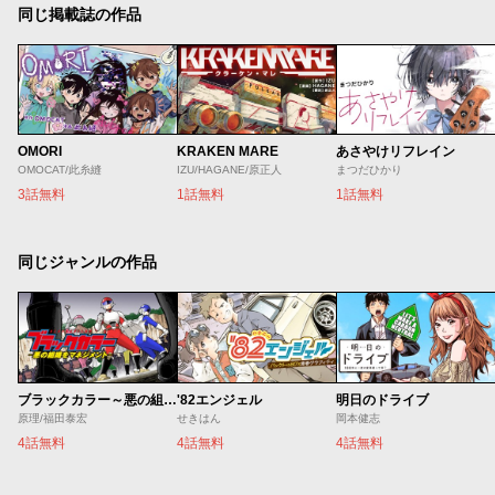
同じ掲載誌の作品
OMORI
KRAKEN MARE
あさやけリフレイン
OMOCAT/此糸縫
IZU/HAGANE/原正人
まつだひかり
3話無料
1話無料
1話無料
同じジャンルの作品
ブラックカラー～悪の組織をマネジメント～
'82エンジェル
明日のドライブ
原理/福田泰宏
せきはん
岡本健志
4話無料
4話無料
4話無料