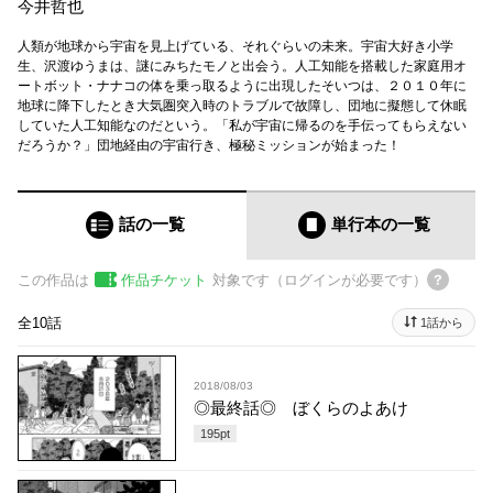
今井哲也
人類が地球から宇宙を見上げている、それぐらいの未来。宇宙大好き小学
生、沢渡ゆうまは、謎にみちたモノと出会う。人工知能を搭載した家庭用オ
ートボット・ナナコの体を乗っ取るように出現したそいつは、２０１０年に
地球に降下したとき大気圏突入時のトラブルで故障し、団地に擬態して休眠
していた人工知能なのだという。「私が宇宙に帰るのを手伝ってもらえない
だろうか？」団地経由の宇宙行き、極秘ミッションが始まった！
話の一覧
単行本
の一覧
この作品は
作品チケット
対象です（ログインが必要です）
全10話
1話から
2018/08/03
◎最終話◎ ぼくらのよあけ
195
pt