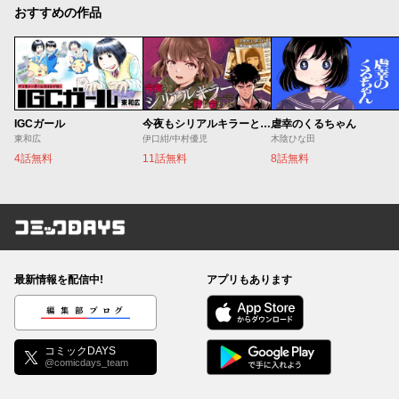
おすすめの作品
IGCガール
今夜もシリアルキラーと待ち合わせ
虐幸のくるちゃん
東和広
伊口紺/中村優児
木陰ひな田
4話無料
11話無料
8話無料
コミックDAYS
最新情報を配信中!
アプリもあります
編集部ブログ
コミックDAYS
@comicdays_team