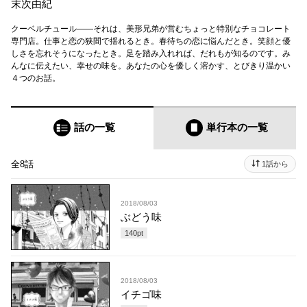
末次由紀
クーベルチュール――それは、美形兄弟が営むちょっと特別なチョコレート
専門店。仕事と恋の狭間で揺れるとき。春待ちの恋に悩んだとき。笑顔と優
しさを忘れそうになったとき。足を踏み入れれば、だれもが知るのです。み
んなに伝えたい、幸せの味を。あなたの心を優しく溶かす、とびきり温かい
４つのお話。
話の一覧
単行本
の一覧
全8話
1話から
2018/08/03
ぶどう味
140
pt
2018/08/03
イチゴ味