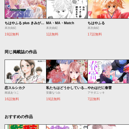
ちはやふる plus きみがため
MA・MA・Match
ちはやふる
末次由紀
末次由紀
末次由紀
19話無料
1話無料
17話無料
同じ掲載誌の作品
恋スルシカク
私たちはどうかしている 妻恋い
やわはだに春雷
南波あつこ
安藤なつみ
アサダニッキ
16話無料
19話無料
7話無料
おすすめの作品