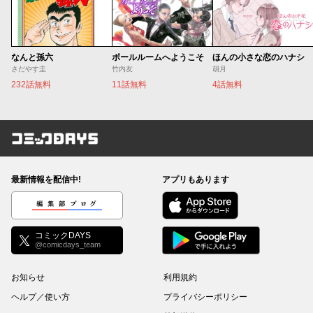
なんと孫六
ボールルームへようこそ
ほんの小さな恋のハナシ
さだやす圭
竹内友
胡月
232話無料
11話無料
4話無料
コミックDAYS
最新情報を配信中!
アプリもあります
編集部ブログ
コミックDAYS
@comicdays_team
お知らせ
利用規約
ヘルプ／使い方
プライバシーポリシー