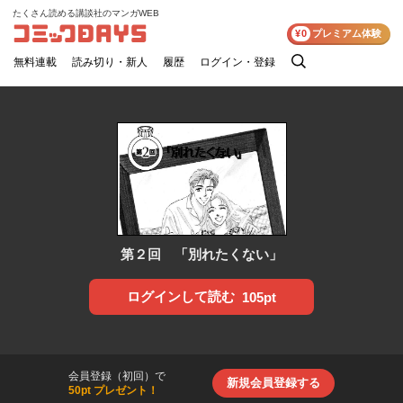
たくさん読める講談社のマンガWEB
コミックDAYS
¥0
プレミアム体験
無料連載
読み切り・新人
履歴
ログイン・登録
検
索
第２回 「別れたくない」
ログインして読む
105pt
会員登録（初回）で
新規会員登録する
50pt プレゼント！