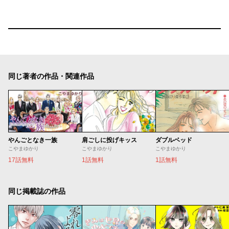
同じ著者の作品・関連作品
やんごとなき一族
肩ごしに投げキッス
ダブルベッド
こやまゆかり
こやまゆかり
こやまゆかり
17話無料
1話無料
1話無料
同じ掲載誌の作品