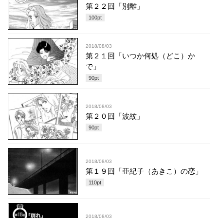
第２２回「別離」
100
pt
2018/08/03
第２１回「いつか何処（どこ）か
で」
90
pt
2018/08/03
第２０回「波紋」
90
pt
2018/08/03
第１９回「亜紀子（あきこ）の恋」
110
pt
2018/08/03