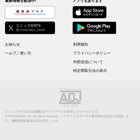
最新情報を配信中!
アプリもあります
編集部ブログ
コミックDAYS
@comicdays_team
お知らせ
利用規約
ヘルプ／使い方
プライバシーポリシー
外部送信について
特定商取引法の表示
コミックDAYSは正規版配信サイトマークを取得したサービスです。
©
KODANSHA Ltd.
All rights reserved. このサイトのデータの著作権は講談社が保有しま
す。無断複製転載放送等は禁止します。