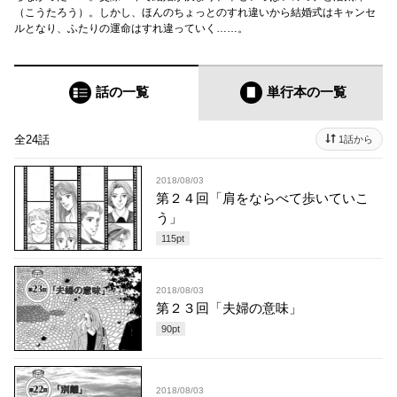
（こうたろう）。しかし、ほんのちょっとのすれ違いから結婚式はキャンセ
ルとなり、ふたりの運命はすれ違っていく……。
話の一覧
単行本
の一覧
全24話
1話から
2018/08/03
第２４回「肩をならべて歩いていこ
う」
115
pt
2018/08/03
第２３回「夫婦の意味」
90
pt
2018/08/03