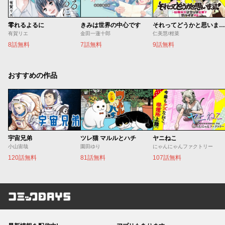
零れるよるに
きみは世界の中心です
それってどうかと思います！～転職女子、ブラック企業でサバイブする。～
有賀リエ
金田一蓮十郎
仁美慧/柑菜
8話無料
7話無料
9話無料
おすすめの作品
宇宙兄弟
ツレ猫 マルルとハチ
ヤニねこ
小山宙哉
園田ゆり
にゃんにゃんファクトリー
120話無料
81話無料
107話無料
コミックDAYS