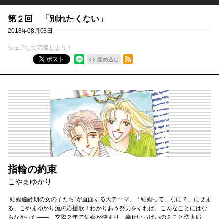
第２回 「別れたくない」
2018年08月03日
シェアして応援しよう！
RSSフィード
ポスト
埋め込む
指輪の約束
こやまゆかり
“結婚適齢期の女の子たち”が直面する大テーマ、「結婚って、なに？」にせま
る、こやまゆかり流の応援歌！わかりあう努力をすれば、こんなことにはな
らなかった――。交際２年で結婚が決まり、幸せいっぱいのミチと浩太郎