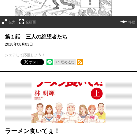
拡大
全画面
移動
第１話 三人の絶望者たち
2018年08月03日
シェアして応援しよう！
RSSフィード
ポスト
埋め込む
ラーメン食いてぇ！