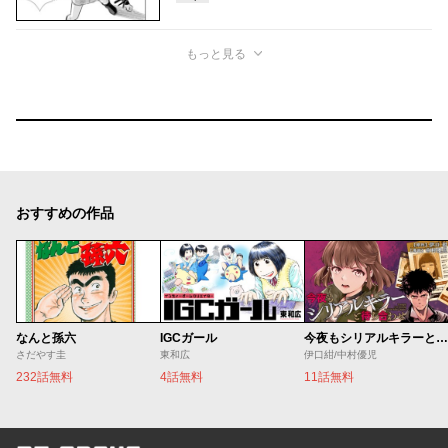
もっと見る
おすすめの作品
なんと孫六
IGCガール
今夜もシリアルキラーと待ち合わせ
さだやす圭
東和広
伊口紺/中村優児
232話無料
4話無料
11話無料