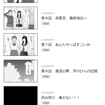
2018/08/03
第８話 赤星亘、最終地点へ
105
pt
2018/08/03
第７話 あんたやっぱすごいわ
140
pt
2018/08/03
第６話 激流の夢、手のひらの記憶
100
pt
2018/08/03
読み切り 傘がない！！
240
pt