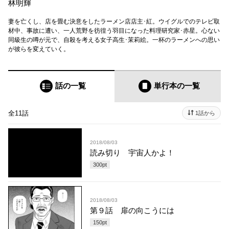
林明輝
妻を亡くし、店を畳む決意をしたラーメン店店主･紅。ウイグルでのテレビ取
材中、事故に遭い、一人荒野を彷徨う羽目になった料理研究家･赤星。心ない
同級生の噂が元で、自殺を考える女子高生･茉莉絵。一杯のラーメンへの思い
が彼らを変えていく。
話の一覧
単行本
の一覧
全11話
1話から
2018/08/03
読み切り 宇宙人かよ！
300
pt
2018/08/03
第９話 扉の向こうには
150
pt