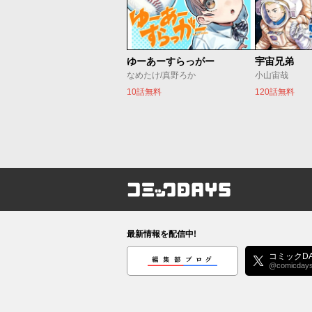
ゆーあーすらっがー
宇宙兄弟
なめたけ/真野ろか
小山宙哉
10話無料
120話無料
コミックDAYS
最新情報を配信中!
編集部ブログ
コミックDA
@comicday