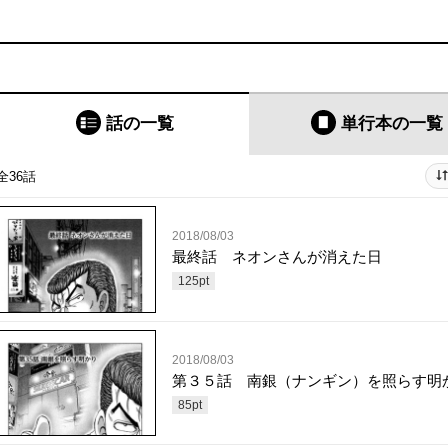
話の一覧
単行本
の一覧
全36話
2018/08/03
最終話 ネオンさんが消えた日
125
pt
2018/08/03
第３５話 南銀（ナンギン）を照らす明
85
pt