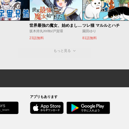
世界最強の魔女、始めました ～私だけ『攻略サイト』を見れる世界で自由に生きます～
ツレ猫 マルルとハチ
坂木持丸/riritto/戸賀環
園田ゆり
23話無料
81話無料
もっと見る
アプリもあります
YS
s_team