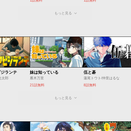
1話無料
1話無料
もっと見る
ビジランテ
妹は知っている
伍と碁
光太郎
雁木万里
蓮尾トウト/仲里はるな
21話無料
8話無料
もっと見る