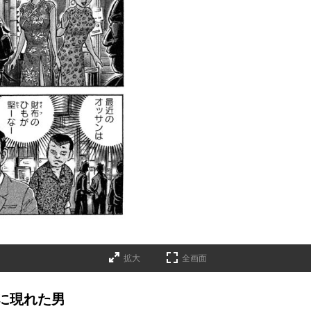
拡大
全画面
に現れた男