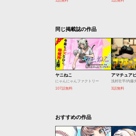
1話無料
1話無料
同じ掲載誌の作品
ヤニねこ
アマチュア
にゃんにゃんファクトリー
浅村壮平/内藤
107話無料
3話無料
おすすめの作品