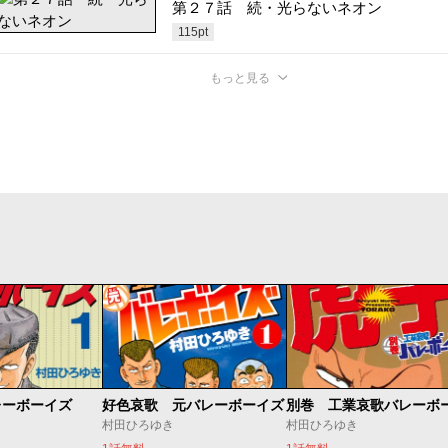
第２７話 続・光らないネオン
115
pt
もっと見る
レーボーイズ
好色哀歌 元バレーボーイズ
村田ひろゆき
村田ひろゆき