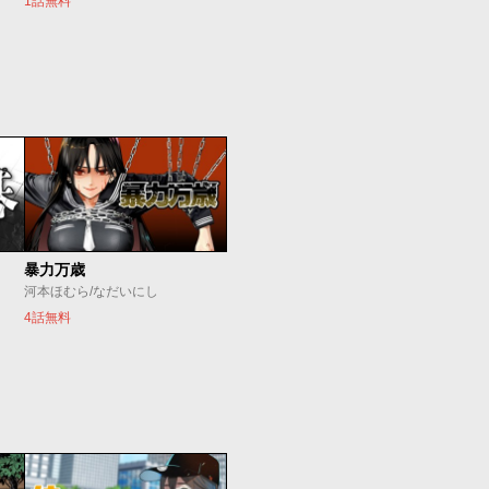
1話無料
暴力万歳
河本ほむら/なだいにし
4話無料