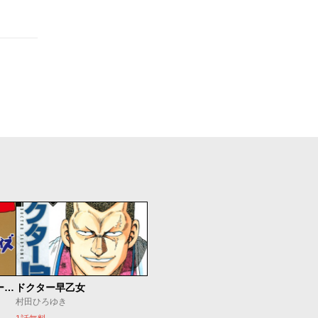
別巻 工業哀歌バレーボーイズ 虎子
ドクター早乙女
村田ひろゆき