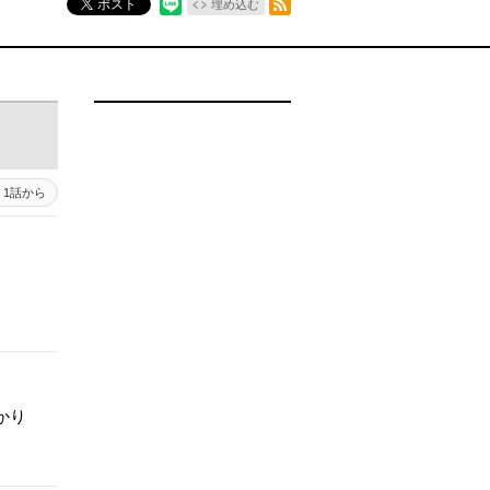
ポスト
埋め込む
1話から
かり