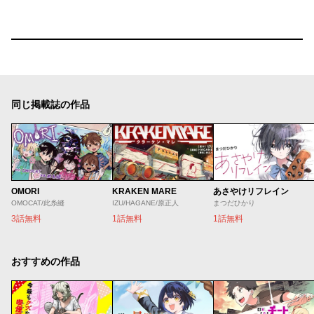
同じ掲載誌の作品
OMORI
KRAKEN MARE
あさやけリフレイン
OMOCAT/此糸縫
IZU/HAGANE/原正人
まつだひかり
3話無料
1話無料
1話無料
おすすめの作品