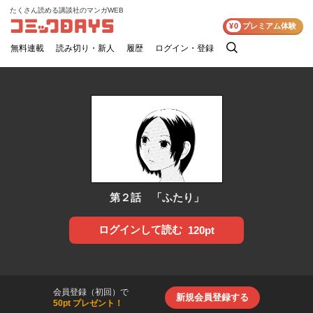
たくさん読める講談社のマンガWEB
コミックDAYS
¥0
プレミアム体験
無料連載
読み切り・新人
履歴
ログイン・登録
検
索
第２話 「ふたり」
ログインして読む
120pt
会員登録（初回）で
新規会員登録する
50pt プレゼント！