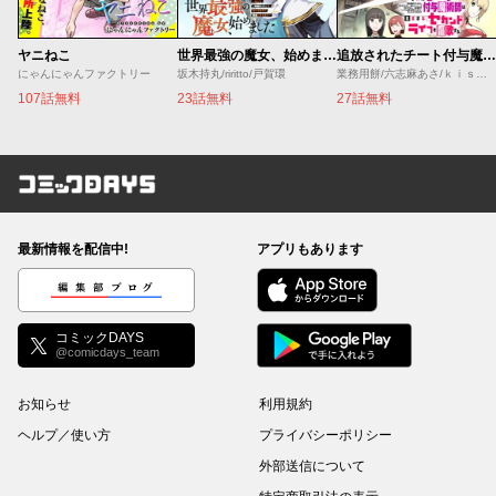
ヤニねこ
世界最強の魔女、始めました ～私だけ『攻略サイト』を見れる世界で自由に生きます～
追放されたチート付与魔術師は気ままなセカンドライフを謳歌する。 ～俺は武器だけじゃなく、あらゆるものに『強化ポイント』を付与できるし、俺の意思でいつでも効果を解除できるけど、残った人たち大丈夫？～
にゃんにゃんファクトリー
坂木持丸/riritto/戸賀環
業務用餅/六志麻あさ/ｋｉｓｕｉ
107話無料
23話無料
27話無料
コミックDAYS
最新情報を配信中!
アプリもあります
編集部ブログ
コミックDAYS
@comicdays_team
お知らせ
利用規約
ヘルプ／使い方
プライバシーポリシー
外部送信について