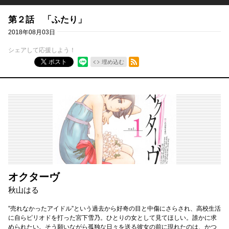
第２話 「ふたり」
2018年08月03日
シェアして応援しよう！
RSSフィード
ポスト
埋め込む
オクターヴ
秋山はる
”売れなかったアイドル”という過去から好奇の目と中傷にさらされ、高校生活
に自らピリオドを打った宮下雪乃。ひとりの女として見てほしい。誰かに求
められたい。そう願いながら孤独な日々を送る彼女の前に現れたのは、かつ