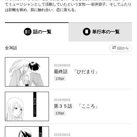
てミュージシャンとして活動していたという女性──岩井節子。そしてふたり
は距離を狭め、肌に触れ合い、恋に落ちる。
話の一覧
単行本
の一覧
全36話
1話から
2018/08/03
最終話 「ひだまり」
135
pt
2018/08/03
第３５話 「こころ」
130
pt
2018/08/03