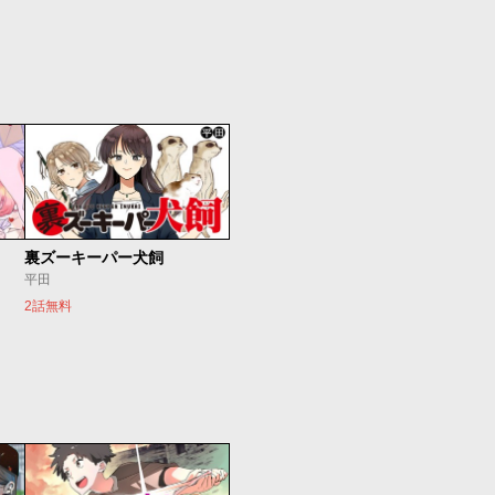
裏ズーキーパー犬飼
平田
2話無料