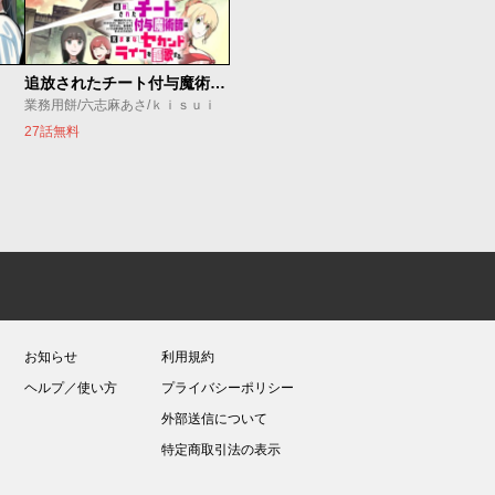
追放されたチート付与魔術師は気ままなセカンドライフを謳歌する。 ～俺は武器だけじゃなく、あらゆるものに『強化ポイント』を付与できるし、俺の意思でいつでも効果を解除できるけど、残った人たち大丈夫？～
業務用餅/六志麻あさ/ｋｉｓｕｉ
27話無料
お知らせ
利用規約
ヘルプ／使い方
プライバシーポリシー
外部送信について
特定商取引法の表示