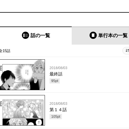
話の一覧
単行本
の一覧
全15話
2018/08/03
最終話
95
pt
2018/08/03
第１４話
105
pt