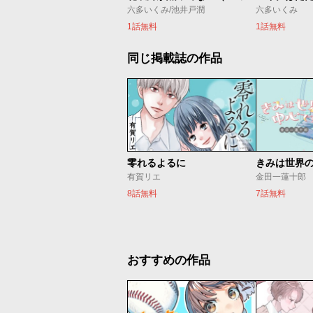
六多いくみ/池井戸潤
六多いくみ
1話無料
1話無料
同じ掲載誌の作品
零れるよるに
きみは世界
有賀リエ
金田一蓮十郎
8話無料
7話無料
おすすめの作品