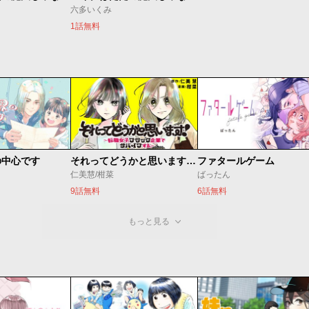
六多いくみ
1話無料
の中心です
それってどうかと思います！～転職女子、ブラック企業でサバイブする。～
ファタールゲーム
仁美慧/柑菜
ばったん
9話無料
6話無料
もっと見る