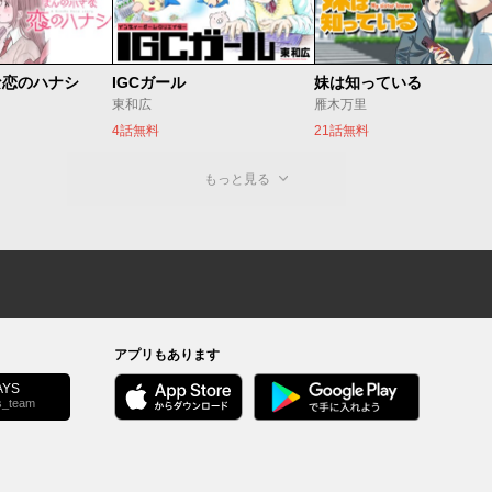
な恋のハナシ
IGCガール
妹は知っている
東和広
雁木万里
4話無料
21話無料
もっと見る
アプリもあります
YS
s_team