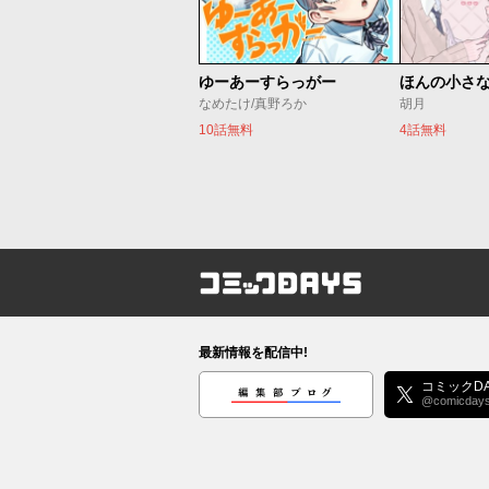
ゆーあーすらっがー
ほんの小さ
なめたけ/真野ろか
胡月
10話無料
4話無料
コミックDAYS
最新情報を配信中!
編集部ブログ
コミックDA
@comicday