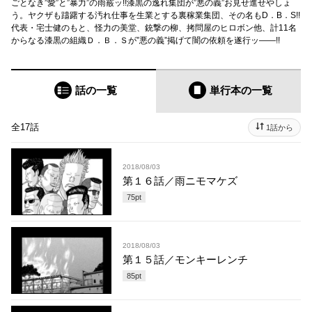
ごとなき”愛”と”暴力”の雨霰ッ!!漆黒の逸れ集団が”悪の義”お見せ進せやしょ
う。ヤクザも躊躇する汚れ仕事を生業とする裏稼業集団、その名もD．B．S!!
代表・宅士健のもと、怪力の美堂、銃撃の柳、拷問屋のヒロボン他、計11名
からなる漆黒の組織Ｄ．Ｂ．Ｓが”悪の義”掲げて闇の依頼を遂行ッ――!!
話の一覧
単行本
の一覧
全17話
1話から
2018/08/03
第１６話／雨ニモマケズ
75
pt
2018/08/03
第１５話／モンキーレンチ
85
pt