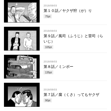
2018/08/03
第１０話／ヤクザ狩（が）り
75
pt
2018/08/03
第９話／風司（ふうじ）と雷司（ら
いじ）
105
pt
2018/08/03
第８話／ミンボー
135
pt
2018/08/03
第７話／腐（くさ）ってもヤクザ
90
pt