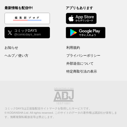
最新情報を配信中!
アプリもあります
編集部ブログ
コミックDAYS
@comicdays_team
お知らせ
利用規約
ヘルプ／使い方
プライバシーポリシー
外部送信について
特定商取引法の表示
コミックDAYSは正規版配信サイトマークを取得したサービスです。
©
KODANSHA Ltd.
All rights reserved. このサイトのデータの著作権は講談社が保有しま
す。無断複製転載放送等は禁止します。