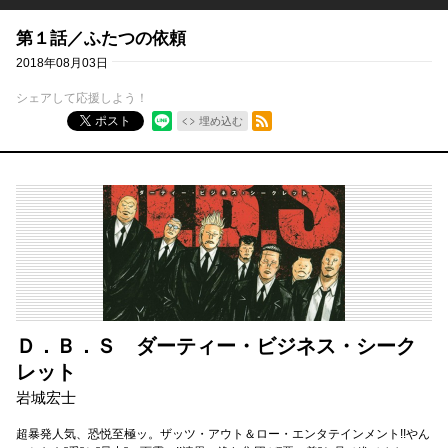
第１話／ふたつの依頼
2018年08月03日
シェアして応援しよう！
RSSフィード
ポスト
埋め込む
Ｄ．Ｂ．Ｓ ダーティー・ビジネス・シーク
レット
岩城宏士
超暴発人気、恐悦至極ッ。ザッツ・アウト＆ロー・エンタテインメント!!やん