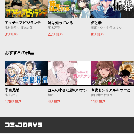
アマチュアビジランテ
妹は知っている
伍と碁
浅村壮平/内藤光太郎
雁木万里
蓮尾トウト/仲里はるな
3話無料
21話無料
8話無料
おすすめの作品
宇宙兄弟
ほんの小さな恋のハナシ
今夜もシリアルキラーと待ち合わせ
小山宙哉
胡月
伊口紺/中村優児
120話無料
4話無料
11話無料
コミックDAYS