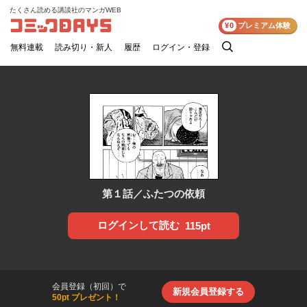
たくさん読める講談社のマンガWEB
コミックDAYS
¥0
プレミアム体験
無料連載
読み切り・新人
履歴
ログイン・登録
検
索
第１話／ふたつの依頼
ログインして読む
115pt
会員登録（初回）で
新規会員登録する
50pt プレゼント！