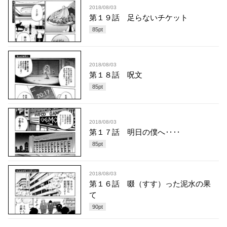
2018/08/03
第１９話 足らないチケット
85
pt
2018/08/03
第１８話 呪文
85
pt
2018/08/03
第１７話 明日の僕へ‥‥
85
pt
2018/08/03
第１６話 啜（すす）った泥水の果
て
90
pt