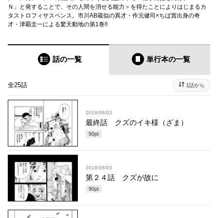
Ｎ」と発することで、その人間を消せる能力＞を得たことによりはじまるカ
タストロフィサスペンス。市川AB蔵似の異才・作元健司×ちば賞出身の奇
才・津覇圭一による驚天動地の第1巻!!
話の一覧
単行本
の一覧
全25話
1話から
2018/08/03
最終話 クズのイキ様（ざま）
90
pt
2018/08/03
第２４話 クズが故に
90
pt