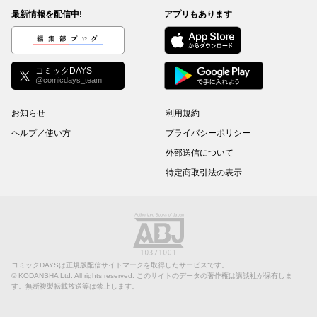
最新情報を配信中!
アプリもあります
編集部ブログ
コミックDAYS
@comicdays_team
お知らせ
利用規約
ヘルプ／使い方
プライバシーポリシー
外部送信について
特定商取引法の表示
コミックDAYSは正規版配信サイトマークを取得したサービスです。
©
KODANSHA Ltd.
All rights reserved. このサイトのデータの著作権は講談社が保有しま
す。無断複製転載放送等は禁止します。