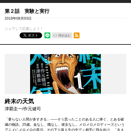
第２話 実験と実行
2018年08月03日
シェアして応援しよう！
RSSフィード
ポスト
埋め込む
終末の天気
津覇圭一
/
作元健司
「要らない人間が多すぎる」――そう思ったことのある人に捧ぐ、とある破
滅の物語。25歳。金なし、職なし、彼女なし。メロメロメロディーズという
アニメにメロメロの黒川。その下り坂人生の中で＜相手に指を向け、「ＢＡ