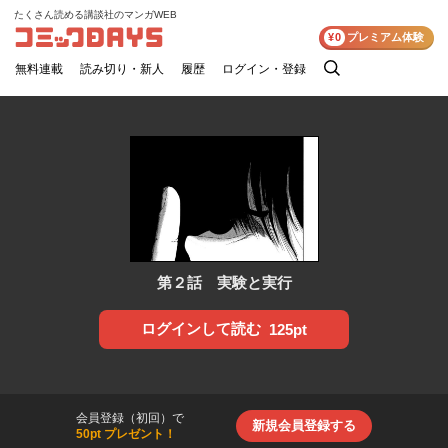
たくさん読める講談社のマンガWEB
コミックDAYS
¥0
プレミアム体験
無料連載
読み切り・新人
履歴
ログイン・登録
検
索
第２話 実験と実行
ログインして読む
125pt
会員登録（初回）で
新規会員登録する
50pt プレゼント！