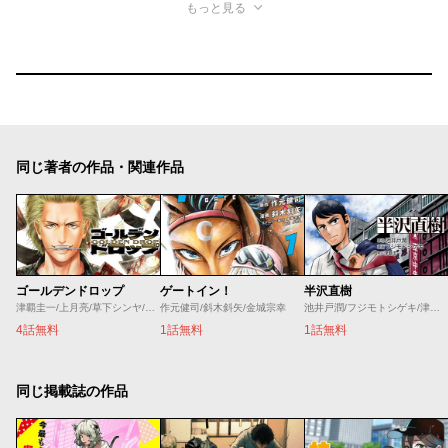
もっと見る
同じ著者の作品・関連作品
ゴールデンドロップ
ゲートイン！
半沢直樹
津覇圭一/上月亮/草下シンヤ/神里純平
作元健司/斜木斜矢/金城宗幸
池井戸潤/フジモトシゲキ/津覇圭一
4話無料
1話無料
1話無料
同じ掲載誌の作品