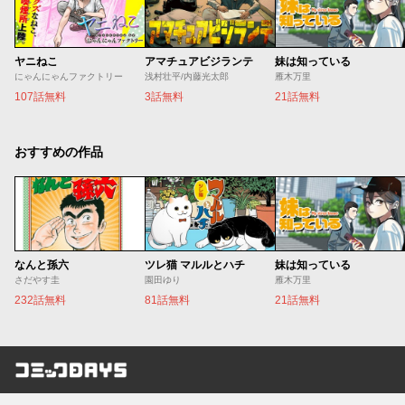
ヤニねこ
アマチュアビジランテ
妹は知っている
にゃんにゃんファクトリー
浅村壮平/内藤光太郎
雁木万里
107話無料
3話無料
21話無料
おすすめの作品
なんと孫六
ツレ猫 マルルとハチ
妹は知っている
さだやす圭
園田ゆり
雁木万里
232話無料
81話無料
21話無料
コミックDAYS