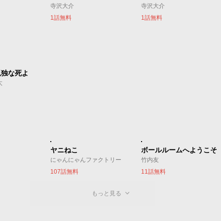
寺沢大介
寺沢大介
1話無料
1話無料
孤独な死よ
太
ヤニねこ
ボールルームへようこそ
にゃんにゃんファクトリー
竹内友
107話無料
11話無料
もっと見る