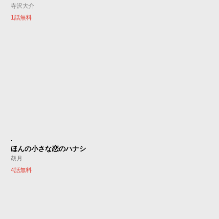
寺沢大介
1話無料
ほんの小さな恋のハナシ
胡月
4話無料