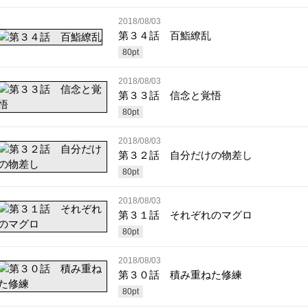
2018/08/03
第３４話 百鮨繚乱
80
pt
2018/08/03
第３３話 信念と覚悟
80
pt
2018/08/03
第３２話 自分だけの物差し
80
pt
2018/08/03
第３１話 それぞれのマグロ
80
pt
2018/08/03
第３０話 積み重ねた修練
80
pt