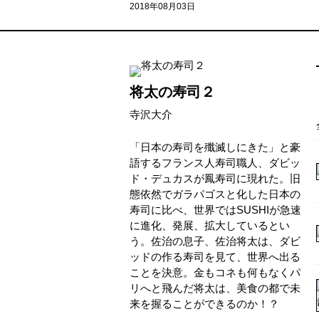
2018年08月03日
将太の寿司２
寺沢大介
「日本の寿司を殲滅しにきた」と豪
語するフランス人寿司職人、ダビッ
ド・デュカスが鳳寿司に現れた。旧
態依然でガラパゴスと化した日本の
寿司に比べ、世界ではSUSHIが急速
に進化、発展、拡大しているとい
う。佐治の息子、佐治将太は、ダビ
ッドの作る寿司を見て、世界へ出る
ことを決意。金もコネも何もなくパ
リへと飛んだ将太は、美食の都で未
来を握ることができるのか！？