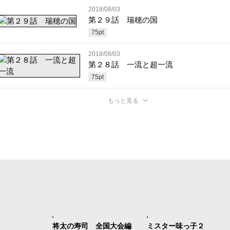
2018/08/03
第２９話 瑞穂の国
75
pt
2018/08/03
第２８話 一流と超一流
75
pt
もっと見る
将太の寿司 全国大会編
ミスター味っ子２