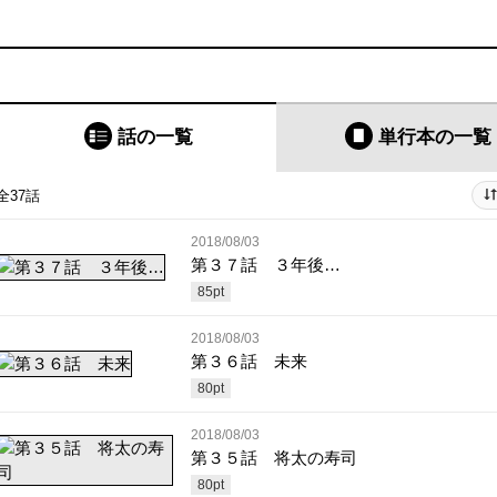
話の一覧
単行本
の一覧
全37話
2018/08/03
第３７話 ３年後…
85
pt
2018/08/03
第３６話 未来
80
pt
2018/08/03
第３５話 将太の寿司
80
pt