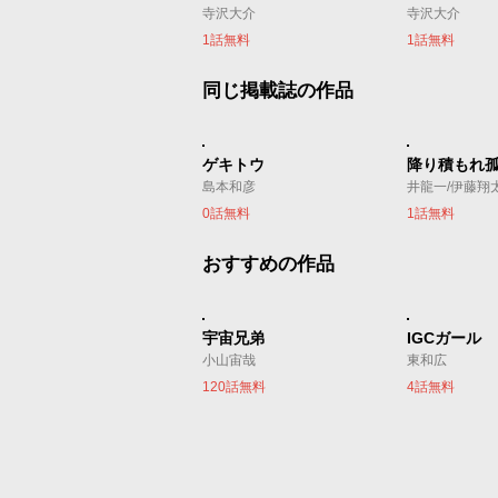
寺沢大介
寺沢大介
1話無料
1話無料
同じ掲載誌の作品
ゲキトウ
降り積もれ
島本和彦
井龍一/伊藤翔
0話無料
1話無料
おすすめの作品
宇宙兄弟
IGCガール
小山宙哉
東和広
120話無料
4話無料