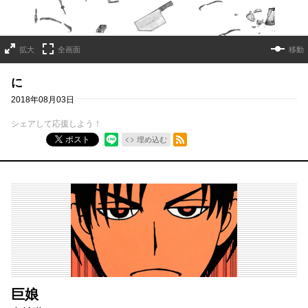
拡大
全画面
移動
に
2018年08月03日
シェアして応援しよう！
RSSフィード
ポスト
埋め込む
巨娘