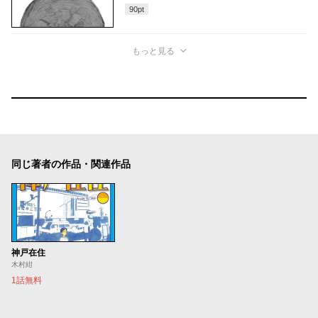
90
pt
もっと見る
同じ著者の作品・関連作品
神戸在住
木村紺
1話無料