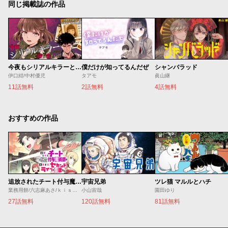
同じ掲載誌の作品
今夜もシリアルキラーと待ち合わせ
僕だけが知ってるんだぜ
シャンバラッド
伊口紺/中村優児
タアモ
眞山継
11話無料
2話無料
4話無料
おすすめの作品
追放されたチート付与魔術師は気ままなセカンドライフを謳歌する。 ～俺は武器だけじゃなく、あらゆるものに『強化ポイント』を付与できるし、俺の意思でいつでも効果を解除できるけど、残った人たち大丈夫？～
宇宙兄弟
ツレ猫 マルルとハチ
業務用餅/六志麻あさ/ｋｉｓｕｉ
小山宙哉
園田ゆり
27話無料
120話無料
81話無料