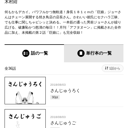
木村紺
何もかもデカイ。パワフルかつ無軌道！身長１８１ｃｍの「巨娘」ジョーさ
んはチェーン展開する焼き鳥店の店長さん。かわいい彼氏にセクハラ三昧、
でも仕事に関しちゃビシッと決める。一本筋の通った男前ジョーさんが繰り
広げる、破廉恥かつ怒濤の毎日！！月刊「アフタヌーン」に掲載された全作
品に加え、未掲載の第２話「巨娘に」も完全収録！
話の一覧
単行本
の一覧
全36話
1話から
2018/08/03
さんじゅうろく
90
pt
2018/08/03
さんじゅうご