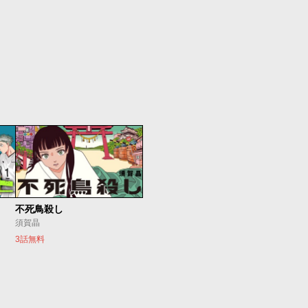
不死鳥殺し
須賀晶
3話無料