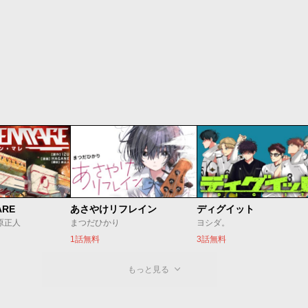
ARE
あさやけリフレイン
ディグイット
/原正人
まつだひかり
ヨシダ。
1話無料
3話無料
もっと見る