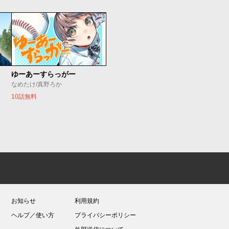
ゆーあーすらっがー
なめたけ/真野ろか
10話無料
お知らせ
利用規約
ヘルプ／使い方
プライバシーポリシー