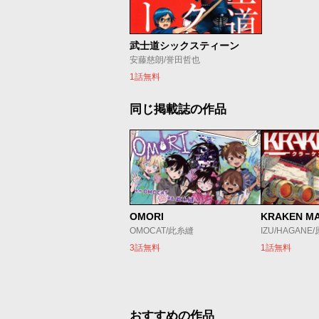
武士道シックスティーン
安藤慈朗/誉田哲也
1話無料
同じ掲載誌の作品
OMORI
KRAKEN M
OMOCAT/此糸縫
IZU/HAGANE
3話無料
1話無料
おすすめの作品