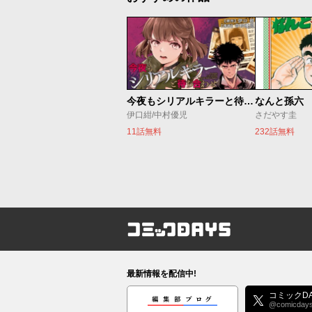
今夜もシリアルキラーと待ち合わせ
なんと孫六
伊口紺/中村優児
さだやす圭
11話無料
232話無料
コミックDAYS
最新情報を配信中!
編集部ブログ
コミックDA
@comicday