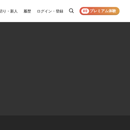
プレミアム体験
切り・新人
履歴
ログイン・登録
検
¥0
索