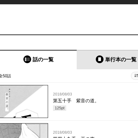
話の一覧
単行本
の一覧
全50話
2018/08/03
第五十手 紫音の道。
125
pt
2018/08/03