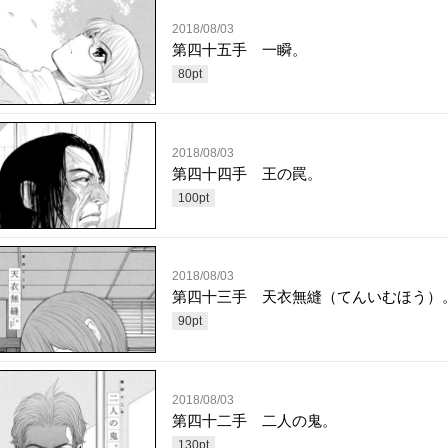
2018/08/03
第四十五手 一瞬。
80
pt
2018/08/03
第四十四手 王の罠。
100
pt
2018/08/03
第四十三手 天衣無縫（てんいむほう）
90
pt
2018/08/03
第四十二手 二人の鬼。
130
pt