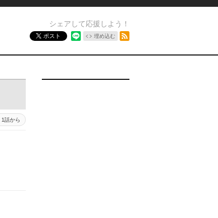
シェアして応援しよう！
RSSフィード
ポスト
埋め込む
1話から