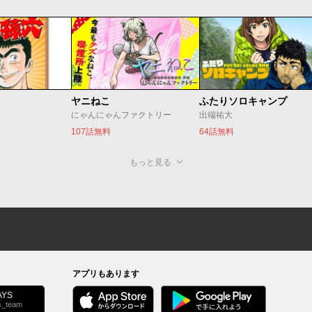
ヤニねこ
ふたりソロキャンプ
にゃんにゃんファクトリー
出端祐大
107話無料
64話無料
もっと見る
アプリもあります
YS
s_team