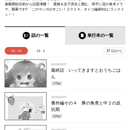
連載開始当初から話題沸騰！ 愛娘＆女子高生と囲む、両手に花の食卓ドラ
マ、開幕です!! 「このマンガがすごい！２０１４」オトコ編第8位にランクイ
ン！！
話の一覧
単行本
の一覧
63 - 14
13 - 1
1話から
2019/02/07
最終話 いってきますとおうちごは
ん
175
pt
2019/02/07
番外編その４ 豚の角煮と中２の反
抗期
105
pt
2019/02/07