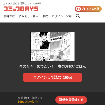
たくさん読める講談社のマンガWEB
コミックDAYS
¥0
プレミアム体験
無料連載
読み切り・新人
履歴
ログイン・登録
検
索
その５４ めでたい！ 春のお祝いごはん
ログインして読む
160pt
会員登録（初回）で
新規会員登録する
50pt プレゼント！