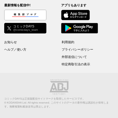
最新情報を配信中!
アプリもあります
編集部ブログ
コミックDAYS
@comicdays_team
お知らせ
利用規約
ヘルプ／使い方
プライバシーポリシー
外部送信について
特定商取引法の表示
コミックDAYSは正規版配信サイトマークを取得したサービスです。
©
KODANSHA Ltd.
All rights reserved. このサイトのデータの著作権は講談社が保有しま
す。無断複製転載放送等は禁止します。