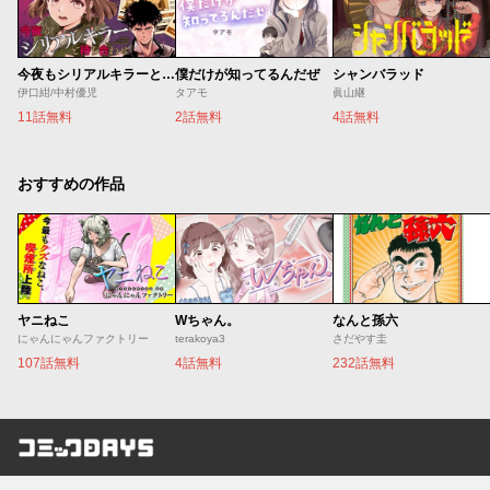
今夜もシリアルキラーと待ち合わせ
僕だけが知ってるんだぜ
シャンバラッド
伊口紺/中村優児
タアモ
眞山継
11話無料
2話無料
4話無料
おすすめの作品
ヤニねこ
Wちゃん。
なんと孫六
にゃんにゃんファクトリー
terakoya3
さだやす圭
107話無料
4話無料
232話無料
コミックDAYS