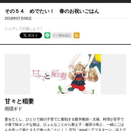
その５４ めでたい！ 春のお祝いごはん
2018年07月06日
シェアして応援しよう！
RSSフィード
ポスト
埋め込む
甘々と稲妻
雨隠ギド
妻を亡くし、ひとりで娘の子育てに奮戦する数学教師・犬塚。料理が苦手で
小食で味オンチな彼は、ひょんなことから教え子・飯田小鳥と、一緒にごは
んを作って娘と３人で食べることに！！ 月刊「good！アフタヌーン」誌上で