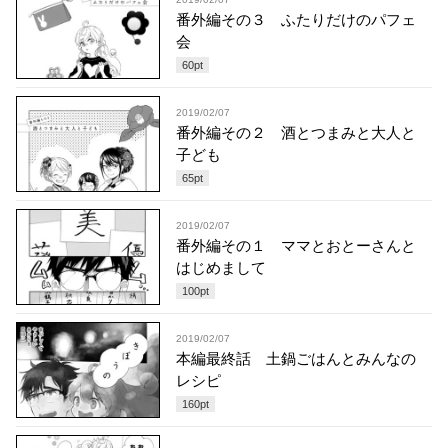
番外編その３ ふたりだけのパフェ
会
60
pt
2019/02/07
番外編その２ 酒とつまみと大人と
子ども
65
pt
2019/02/07
番外編その１ ママとおとーさんと
はじめまして
100
pt
2019/02/07
本編最終話 土鍋ごはんとみんなの
レシピ
160
pt