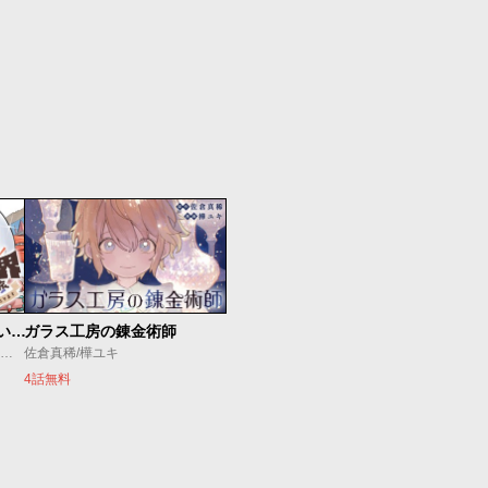
放課後異世界ふたり旅 ～いらない勇者ひきとります～
ガラス工房の錬金術師
海法紀光/藍田鳴/モンスターラウンジ
佐倉真稀/樺ユキ
4話無料