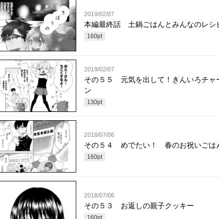
2019/02/07
本編最終話 土鍋ごはんとみんなのレシ
160
pt
2019/02/07
その５５ 元気を出して！きんいろチャ
ン
130
pt
2018/07/06
その５４ めでたい！ 春のお祝いごは
160
pt
2018/07/06
その５３ お返しの親子クッキー
160
pt