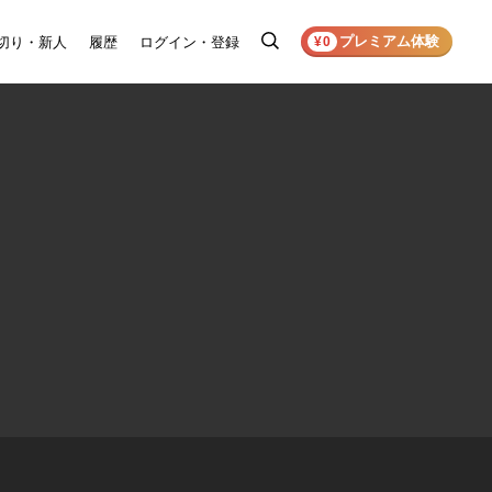
プレミアム体験
切り・新人
履歴
ログイン・登録
検
¥0
索