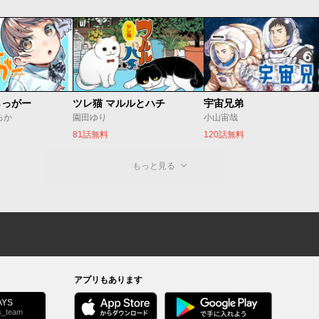
らっがー
ツレ猫 マルルとハチ
宇宙兄弟
ろか
園田ゆり
小山宙哉
81話無料
120話無料
もっと見る
アプリもあります
YS
s_team