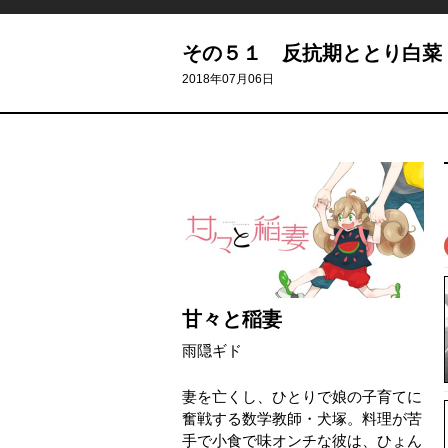
その５１ 反抗期ととり白菜
2018年07月06日
甘々と稲妻
雨隠ギド
妻を亡くし、ひとりで娘の子育てに
奮戦する数学教師・犬塚。料理が苦
手で小食で味オンチな彼は、ひょん