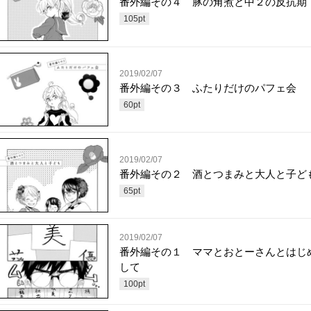
番外編その４ 豚の角煮と中２の反抗期
105
pt
2019/02/07
番外編その３ ふたりだけのパフェ会
60
pt
2019/02/07
番外編その２ 酒とつまみと大人と子ど
65
pt
2019/02/07
番外編その１ ママとおとーさんとはじ
して
100
pt