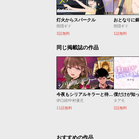
灯火からスパークル
おとなりに
雨隠ギド
雨隠ギド
3話無料
1話無料
同じ掲載誌の作品
今夜もシリアルキラーと待ち合わせ
僕だけが知
伊口紺/中村優児
タアモ
11話無料
2話無料
おすすめの作品