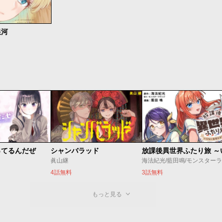
銀河
ってるんだぜ
シャンバラッド
眞山継
4話無料
3話無料
もっと見る