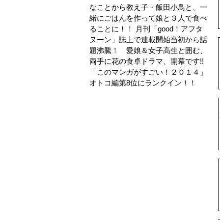
なことから教え子・飯田小鳥と、一
緒にごはんを作って娘と３人で食べ
ることに！！ 月刊「good！アフタ
ヌーン」誌上で連載開始当初から話
題沸騰！ 愛娘＆女子高生と囲む、
両手に花の食卓ドラマ、開幕です!!
「このマンガがすごい！２０１４」
オトコ編第8位にランクイン！！