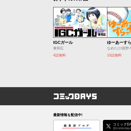
IGCガール
ゆーあーす
東和広
なめたけ/真野
4話無料
10話無料
コミックDAYS
最新情報を配信中!
編集部ブログ
コミックDA
@comicday