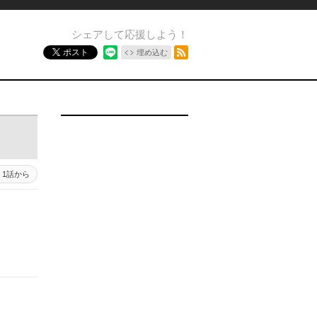
シェアして応援しよう！
RSSフィード
ポスト
埋め込む
1話から