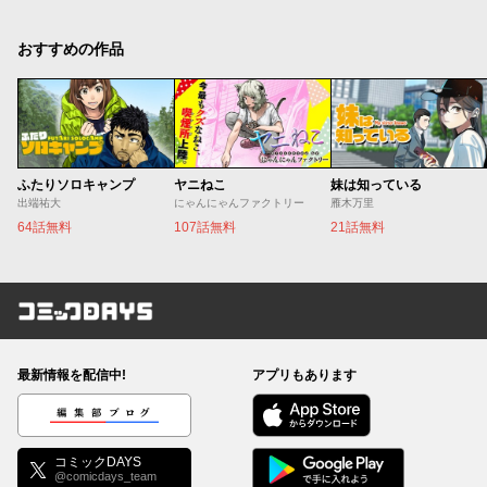
おすすめの作品
ふたりソロキャンプ
ヤニねこ
妹は知っている
出端祐大
にゃんにゃんファクトリー
雁木万里
64話無料
107話無料
21話無料
コミックDAYS
最新情報を配信中!
アプリもあります
編集部ブログ
コミックDAYS
@comicdays_team