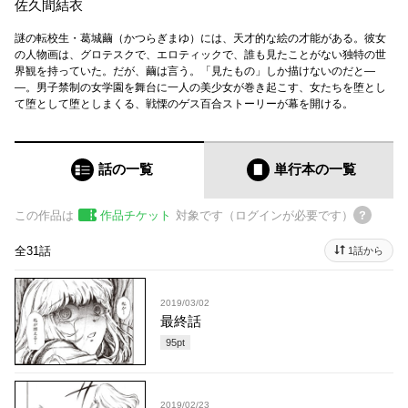
佐久間結衣
謎の転校生・葛城繭（かつらぎまゆ）には、天才的な絵の才能がある。彼女
の人物画は、グロテスクで、エロティックで、誰も見たことがない独特の世
界観を持っていた。だが、繭は言う。「見たもの」しか描けないのだと―
―。男子禁制の女学園を舞台に一人の美少女が巻き起こす、女たちを堕とし
て堕として堕としまくる、戦慄のゲス百合ストーリーが幕を開ける。
話の一覧
単行本
の一覧
この作品は
作品チケット
対象です（ログインが必要です）
全31話
1話から
2019/03/02
最終話
95
pt
2019/02/23