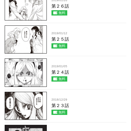
2019/01/26
第２６話
無料
2019/01/12
第２５話
無料
2019/01/05
第２４話
無料
2018/12/29
第２３話
無料