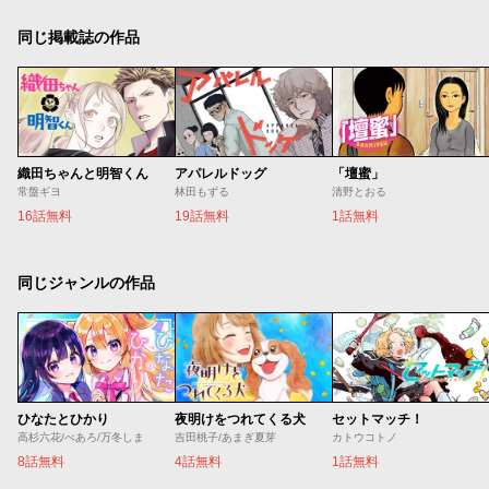
同じ掲載誌の作品
織田ちゃんと明智くん
アパレルドッグ
「壇蜜」
常盤ギヨ
林田もずる
清野とおる
16話無料
19話無料
1話無料
同じジャンルの作品
ひなたとひかり
夜明けをつれてくる犬
セットマッチ！
高杉六花/べあろ/万冬しま
吉田桃子/あまぎ夏芽
カトウコトノ
8話無料
4話無料
1話無料