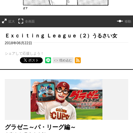
拡大
全画面
移動
Ｅｘｃｉｔｉｎｇ Ｌｅａｇｕｅ（２）うるさい女
2018年06月22日
シェアして応援しよう！
RSSフィード
ポスト
埋め込む
グラゼニ～パ・リーグ編～