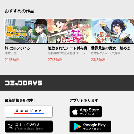
おすすめの作品
妹は知っている
追放されたチート付与魔術師は気ままなセカンドライフを謳歌する。 ～俺は武器だけじゃなく、あらゆるものに『強化ポイント』を付与できるし、俺の意思でいつでも効果を解除できるけど、残った人たち大丈夫？～
世界最強の魔女、始めました ～私だけ『攻略サイト』を見れる世界で自由に生きます～
雁木万里
業務用餅/六志麻あさ/ｋｉｓｕｉ
坂木持丸/riritto/戸賀環
21話無料
27話無料
23話無料
コミックDAYS
最新情報を配信中!
アプリもあります
編集部ブログ
コミックDAYS
@comicdays_team