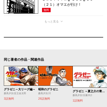
（２１）オマエが行け！
無料
もっと見る
同じ著者の作品・関連作品
グラゼニ～大リーグ編～
昭和のグラゼニ
グラゼニ ～夏之介の青春～
森高夕次/足立金太郎
森高夕次/川
森高夕次/太秦洋介
3話無料
26話無料
1話無料