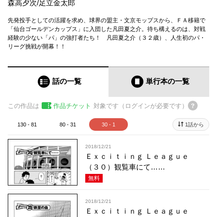
森高夕次
/
足立金太郎
先発投手としての活躍を求め、球界の盟主・文京モップスから、ＦＡ移籍で
「仙台ゴールデンカップス」に入団した凡田夏之介。待ち構えるのは、対戦
経験の少ない「パ」の強打者たち！ 凡田夏之介（３２歳）、人生初のパ・
リーグ挑戦が開幕！！
話の一覧
単行本
の一覧
この作品は
作品チケット
対象です（ログインが必要です）
130 - 81
80 - 31
30 - 1
1話から
2018/12/21
Ｅｘｃｉｔｉｎｇ Ｌｅａｇｕｅ
（３０）観覧車にて……
無料
2018/12/21
Ｅｘｃｉｔｉｎｇ Ｌｅａｇｕｅ