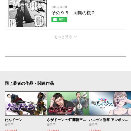
2019/11/28
その９５ 同期の桜２
無料
もっと見る
同じ著者の作品・関連作品
だんドーン
さがドーン 〜江藤新平と肥前の妖怪〜
ハコヅメ別章 アンボックス
泰三子
泰三子
泰三子