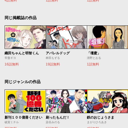
4話無料
1話無料
1話無料
同じ掲載誌の作品
織田ちゃんと明智くん
アパレルドッグ
「壇蜜」
常盤ギヨ
林田もずる
清野とおる
16話無料
19話無料
1話無料
同じジャンルの作品
新刊１００億冊ください
刷ったもんだ！
鉄のおじょうさま
破賀ミチル
染谷みのる
まがりひろあき