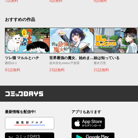
7話無料
5話無料
4話無料
おすすめの作品
ツレ猫 マルルとハチ
世界最強の魔女、始めました ～私だけ『攻略サイト』を見れる世界で自由に生きます～
妹は知っている
園田ゆり
坂木持丸/riritto/戸賀環
雁木万里
81話無料
23話無料
21話無料
コミックDAYS
最新情報を配信中!
アプリもあります
編集部ブログ
コミックDAYS