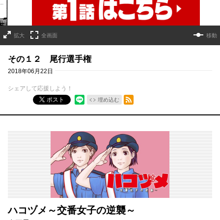
拡大
全画面
移動
その１２ 尾行選手権
2018年06月22日
シェアして応援しよう！
RSSフィード
ポスト
埋め込む
ハコヅメ～交番女子の逆襲～