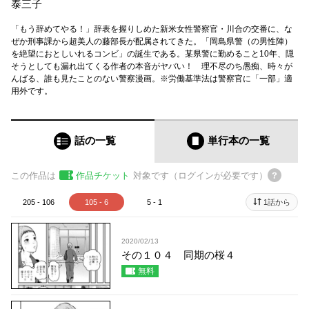
泰三子
「もう辞めてやる！」辞表を握りしめた新米女性警察官・川合の交番に、な
ぜか刑事課から超美人の藤部長が配属されてきた。「岡島県警（の男性陣）
を絶望におとしいれるコンビ」の誕生である。某県警に勤めること10年、隠
そうとしても漏れ出てくる作者の本音がヤバい！ 理不尽のち愚痴、時々が
んばる、誰も見たことのない警察漫画。※労働基準法は警察官に「一部」適
用外です。
話の一覧
単行本
の一覧
この作品は
作品チケット
対象です（ログインが必要です）
205 - 106
105 - 6
5 - 1
1話から
2020/02/13
その１０４ 同期の桜４
無料