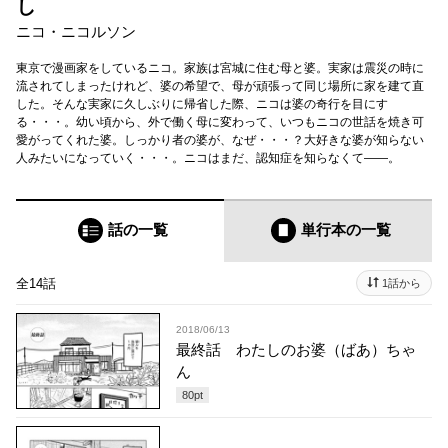
し
ニコ・ニコルソン
東京で漫画家をしているニコ。家族は宮城に住む母と婆。実家は震災の時に
流されてしまったけれど、婆の希望で、母が頑張って同じ場所に家を建て直
した。そんな実家に久しぶりに帰省した際、ニコは婆の奇行を目にす
る・・・。幼い頃から、外で働く母に変わって、いつもニコの世話を焼き可
愛がってくれた婆。しっかり者の婆が、なぜ・・・？大好きな婆が知らない
人みたいになっていく・・・。ニコはまだ、認知症を知らなくて――。
話の一覧
単行本
の一覧
全14話
1話から
2018/06/13
最終話 わたしのお婆（ばあ）ちゃ
ん
80
pt