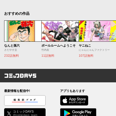
おすすめの作品
なんと孫六
ボールルームへようこそ
ヤニねこ
さだやす圭
竹内友
にゃんにゃんファクトリー
232話無料
11話無料
107話無料
コミックDAYS
最新情報を配信中!
アプリもあります
編集部ブログ
コミックDAYS
@comicdays_team