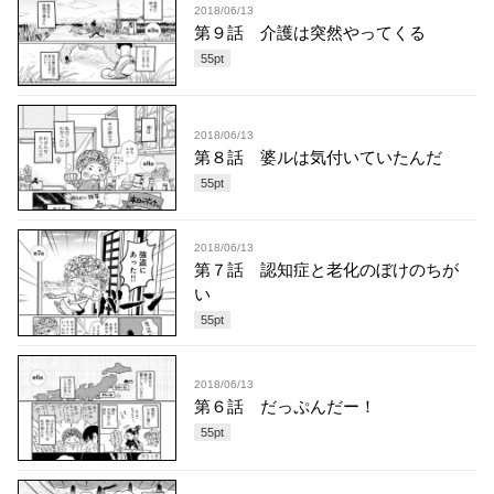
2018/06/13
第９話 介護は突然やってくる
55
pt
2018/06/13
第８話 婆ルは気付いていたんだ
55
pt
2018/06/13
第７話 認知症と老化のぼけのちが
い
55
pt
2018/06/13
第６話 だっぷんだー！
55
pt