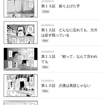
2018/06/13
第１３話 振り上げた手
115
pt
2018/06/13
第１２話 どんなに忘れても、欠片
は必ず残っている
60
pt
2018/06/13
第１１話 「頼って」なんて言われ
ても
60
pt
2018/06/13
第１０話 介護は美談じゃない
55
pt