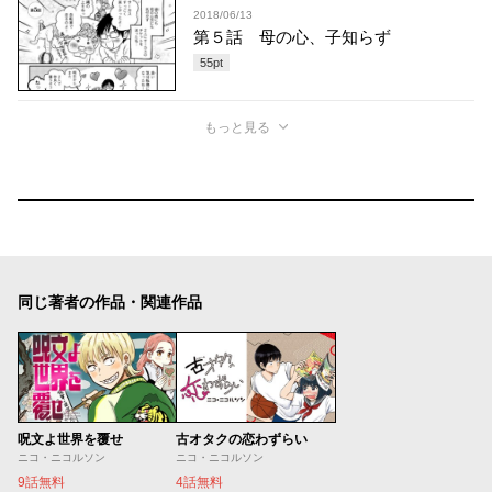
2018/06/13
第５話 母の心、子知らず
55
pt
もっと見る
同じ著者の作品・関連作品
呪文よ世界を覆せ
古オタクの恋わずらい
ニコ・ニコルソン
ニコ・ニコルソン
9話無料
4話無料