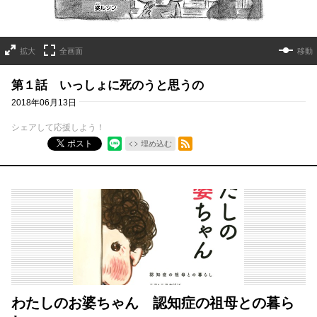
拡大
全画面
移動
第１話 いっしょに死のうと思うの
2018年06月13日
シェアして応援しよう！
RSSフィード
ポスト
埋め込む
わたしのお婆ちゃん 認知症の祖母との暮ら