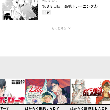
2021/07/19
第３８日目 高地トレーニング①
65
pt
もっと見る
 ぴーす
はたらく細胞ＬＡＤＹ
はたらく細胞ＢＬＡＣＫ