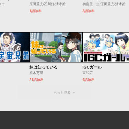
ロウ
原田重光/乙川灯/清水茜
初嘉屋一生/原田重光/清水茜
1話無料
3話無料
妹は知っている
IGCガール
雁木万里
東和広
21話無料
4話無料
もっと見る