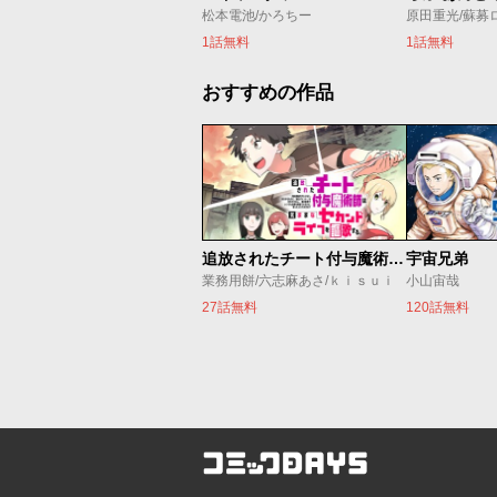
松本電池/かろちー
原田重光/蘇募
1話無料
1話無料
おすすめの作品
追放されたチート付与魔術師は気ままなセカンドライフを謳歌する。 ～俺は武器だけじゃなく、あらゆるものに『強化ポイント』を付与できるし、俺の意思でいつでも効果を解除できるけど、残った人たち大丈夫？～
宇宙兄弟
業務用餅/六志麻あさ/ｋｉｓｕｉ
小山宙哉
27話無料
120話無料
コミックDAYS