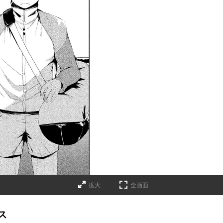
拡大
全画面
ス