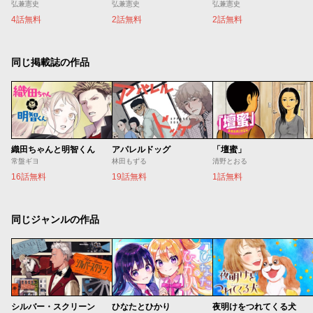
弘兼憲史
弘兼憲史
弘兼憲史
4話無料
2話無料
2話無料
同じ掲載誌の作品
織田ちゃんと明智くん
アパレルドッグ
「壇蜜」
常盤ギヨ
林田もずる
清野とおる
16話無料
19話無料
1話無料
同じジャンルの作品
シルバー・スクリーン
ひなたとひかり
夜明けをつれてくる犬