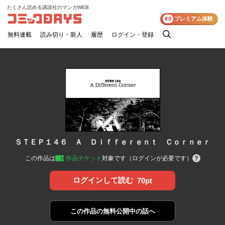
たくさん読める講談社のマンガWEB
コミックDAYS
¥0
プレミアム体験
無料連載
読み切り・新人
履歴
ログイン・登録
検
索
ＳＴＥＰ１４６ Ａ Ｄｉｆｆｅｒｅｎｔ Ｃｏｒｎｅｒ
この作品は
作品チケット
対象です（ログインが必要です）
ログインして読む
70pt
この作品の
無料公開中の話へ