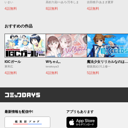
いまい
高杉六花/べあろ/万冬しま
吉田桃子/あまぎ夏芽
4話無料
8話無料
4話無料
おすすめの作品
IGCガール
Wちゃん。
魔法少女リリカルなのは EXCEEDS
東和広
terakoya3
都築真紀/川上修一
4話無料
4話無料
5話無料
コミックDAYS
最新情報を配信中!
アプリもあります
編集部ブログ