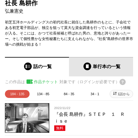
社長 島耕作
弘兼憲史
初芝五洋ホールディングスの初代社長に就任した島耕作のもとに、子会社で
ある初芝電子部品が、独立を狙って莫大な資金調達を行っているという情報
が入る。そこには、かつて社長候補と呼ばれた男の、意地と誇りがあったー
ー。そして個性豊かな女性秘書たちに支えられながら、“社長”島耕作の世界市
場への挑戦が始まる！
話の一覧
単行本
の一覧
この作品は
作品チケット
対象です（ログインが必要です）
184 - 135
134 - 85
84 - 35
34 - 1
1話から
2022/11/22
『会長 島耕作』ＳＴＥＰ １ Ｒ
ｉｓｅ
無料