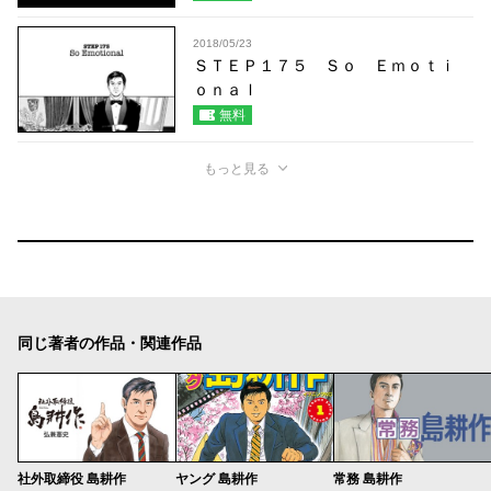
2018/05/23
ＳＴＥＰ１７５ Ｓｏ Ｅｍｏｔｉ
ｏｎａｌ
無料
もっと見る
同じ著者の作品・関連作品
社外取締役 島耕作
ヤング 島耕作
常務 島耕作