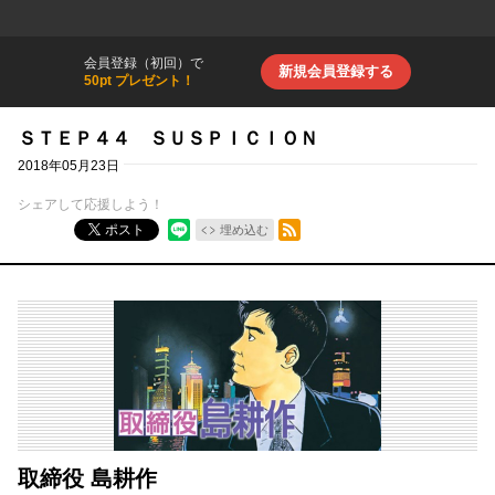
会員登録（初回）で
新規会員登録する
50pt プレゼント！
ＳＴＥＰ４４ ＳＵＳＰＩＣＩＯＮ
2018年05月23日
シェアして応援しよう！
RSSフィード
ポスト
埋め込む
取締役 島耕作