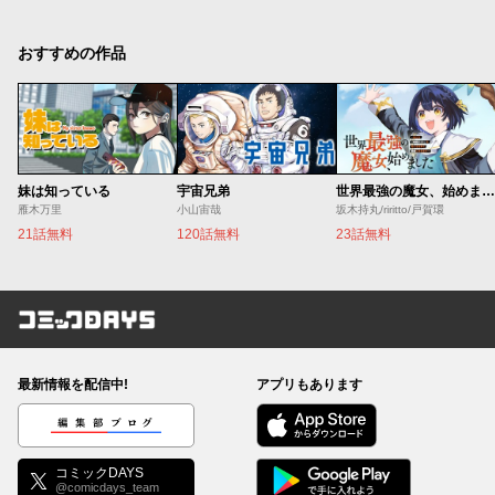
おすすめの作品
妹は知っている
宇宙兄弟
世界最強の魔女、始めました ～私だけ『攻略サイト』を見れる世界で自由に生きます～
雁木万里
小山宙哉
坂木持丸/riritto/戸賀環
21話無料
120話無料
23話無料
コミックDAYS
最新情報を配信中!
アプリもあります
編集部ブログ
コミックDAYS
@comicdays_team