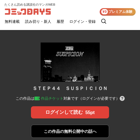
たくさん読める講談社のマンガWEB
コミックDAYS
¥0
プレミアム体験
無料連載
読み切り・新人
履歴
ログイン・登録
検
索
ＳＴＥＰ４４ ＳＵＳＰＩＣＩＯＮ
この作品は
作品チケット
対象です（ログインが必要です）
ログインして読む
55pt
この作品の
無料公開中の話へ