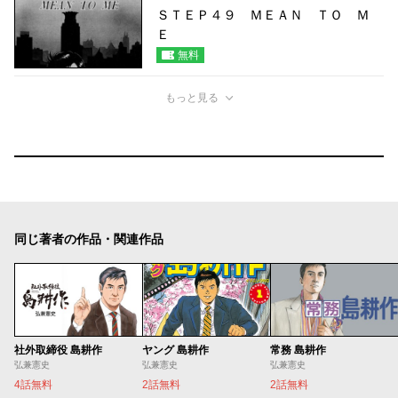
ＳＴＥＰ４９ ＭＥＡＮ ＴＯ Ｍ
Ｅ
無料
もっと見る
同じ著者の作品・関連作品
社外取締役 島耕作
ヤング 島耕作
常務 島耕作
弘兼憲史
弘兼憲史
弘兼憲史
4話無料
2話無料
2話無料