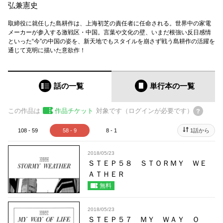
弘兼憲史
取締役に就任した島耕作は、上海初芝の責任者に任命される。世界中の家電
メーカーが参入する激戦区・中国。言葉や文化の壁、いまだ根強い反日感情
といった“今”の中国の姿を、新天地でもスタイルを崩さず戦う島耕作の活躍を
通じて克明に描いた意欲作！
話の一覧
単行本
の一覧
この作品は
作品チケット
対象です（ログインが必要です）
108 - 59
58 - 9
8 - 1
1話から
2018/05/23
ＳＴＥＰ５８ ＳＴＯＲＭＹ ＷＥ
ＡＴＨＥＲ
無料
2018/05/23
ＳＴＥＰ５７ ＭＹ ＷＡＹ Ｏ