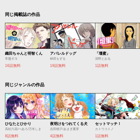
同じ掲載誌の作品
織田ちゃんと明智くん
アパレルドッグ
「壇蜜」
常盤ギヨ
林田もずる
清野とおる
16話無料
19話無料
1話無料
同じジャンルの作品
ひなたとひかり
夜明けをつれてくる犬
セットマッチ！
高杉六花/べあろ/万冬しま
吉田桃子/あまぎ夏芽
カトウコトノ
8話無料
4話無料
1話無料