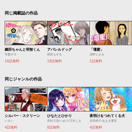
同じ掲載誌の作品
織田ちゃんと明智くん
アパレルドッグ
「壇蜜」
常盤ギヨ
林田もずる
清野とおる
16話無料
19話無料
1話無料
同じジャンルの作品
シルバー・スクリーン
ひなたとひかり
夜明けをつれてくる犬
いまい
高杉六花/べあろ/万冬しま
吉田桃子/あまぎ夏芽
4話無料
8話無料
4話無料