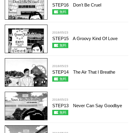
STEP16 Don't Be Cruel
無料
2018/05/23
STEP15 A Groovy Kind Of Love
無料
2018/05/23
STEP14 The Air That I Breathe
無料
2018/05/23
STEP13 Never Can Say Goodbye
無料