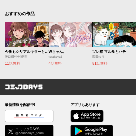
おすすめの作品
今夜もシリアルキラーと待ち合わせ
Wちゃん。
ツレ猫 マルルとハチ
伊口紺/中村優児
terakoya3
園田ゆり
11話無料
4話無料
81話無料
コミックDAYS
最新情報を配信中!
アプリもあります
編集部ブログ
コミックDAYS
@comicdays_team