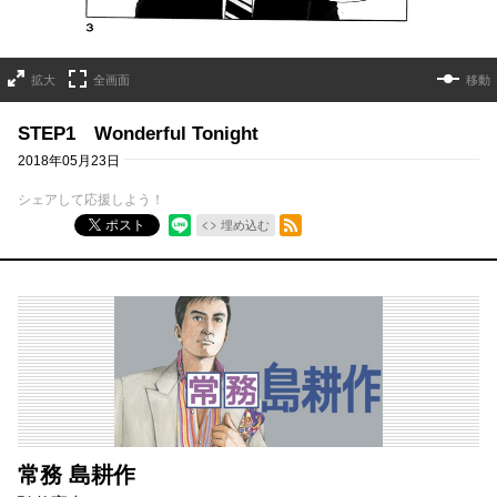
拡大
全画面
移動
STEP1 Wonderful Tonight
2018年05月23日
シェアして応援しよう！
RSSフィード
ポスト
埋め込む
常務 島耕作