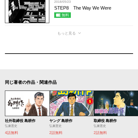
2018/05/23
STEP8 The Way We Were
無料
もっと見る
同じ著者の作品・関連作品
社外取締役 島耕作
ヤング 島耕作
取締役 島耕作
弘兼憲史
弘兼憲史
弘兼憲史
4話無料
2話無料
2話無料