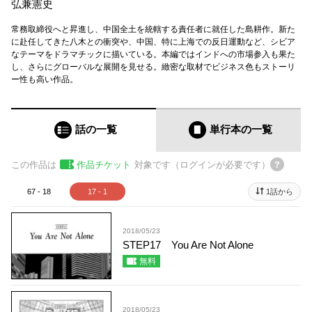
弘兼憲史
常務取締役へと昇進し、中国全土を統轄する責任者に就任した島耕作。新た
に赴任してきた八木との衝突や、中国、特に上海での反日運動など、シビア
なテーマをドラマチックに描いている。本編ではインドへの市場参入も果た
し、さらにグローバルな展開を見せる。緻密な取材でビジネス色もストーリ
ー性も高い作品。
話の一覧
単行本
の一覧
この作品は
作品チケット
対象です（ログインが必要です）
67 - 18
17 - 1
1話から
2018/05/23
STEP17 You Are Not Alone
無料
2018/05/23