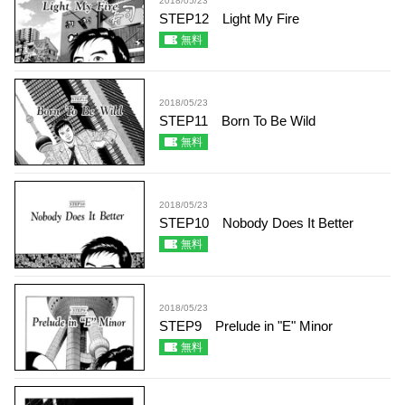
2018/05/23
STEP12 Light My Fire
無料
2018/05/23
STEP11 Born To Be Wild
無料
2018/05/23
STEP10 Nobody Does It Better
無料
2018/05/23
STEP9 Prelude in "E" Minor
無料