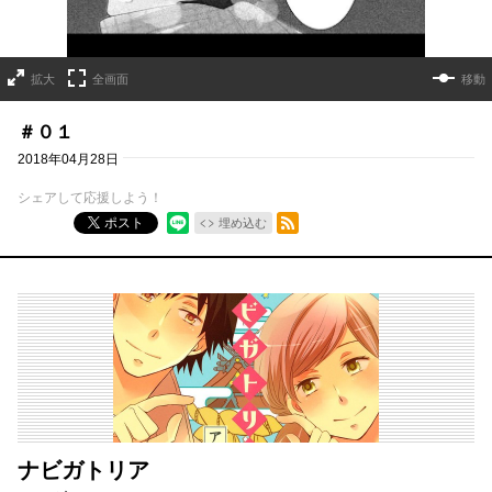
拡大
全画面
移動
＃０１
2018年04月28日
シェアして応援しよう！
RSSフィード
ポスト
埋め込む
ナビガトリア