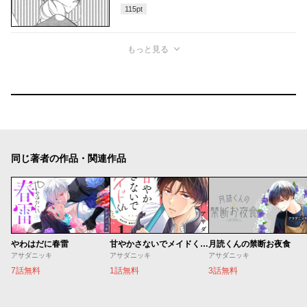
115
pt
もっと見る
同じ著者の作品・関連作品
やわはだに春雷
甘やかさないでメイドくん！
月読くんの禁断お夜食
アサダニッキ
アサダニッキ
アサダニッキ
7話無料
1話無料
3話無料