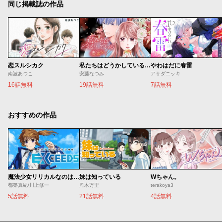
同じ掲載誌の作品
恋スルシカク
私たちはどうかしている 妻恋い
やわはだに春雷
南波あつこ
安藤なつみ
アサダニッキ
16話無料
19話無料
7話無料
おすすめの作品
魔法少女リリカルなのは EXCEEDS
妹は知っている
Wちゃん。
都築真紀/川上修一
雁木万里
terakoya3
5話無料
21話無料
4話無料