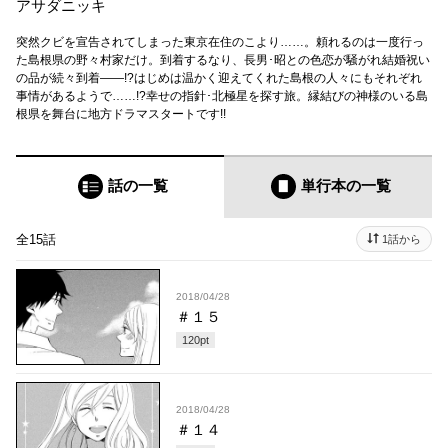
アサダニッキ
突然クビを宣告されてしまった東京在住のこより……。頼れるのは一度行っ
た島根県の野々村家だけ。到着するなり、長男･昭との色恋が騒がれ結婚祝い
の品が続々到着――!?はじめは温かく迎えてくれた島根の人々にもそれぞれ
事情があるようで……!?幸せの指針･北極星を探す旅。縁結びの神様のいる島
根県を舞台に地方ドラマスタートです!!
話の一覧
単行本
の一覧
全15話
1話から
2018/04/28
＃１５
120
pt
2018/04/28
＃１４