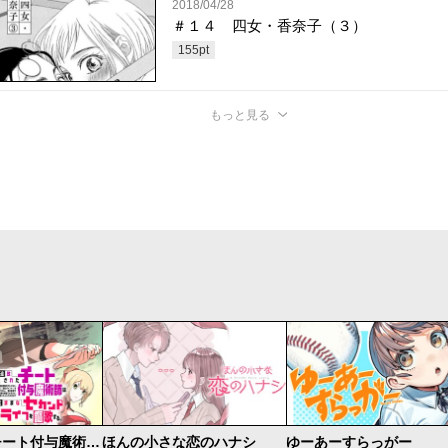
2018/04/28
＃１４ 四女・香奈子（３）
155
pt
もっと見る
追放されたチート付与魔術師は気ままなセカンドライフを謳歌する。 ～俺は武器だけじゃなく、あらゆるものに『強化ポイント』を付与できるし、俺の意思でいつでも効果を解除できるけど、残った人たち大丈夫？～
ほんの小さな恋のハナシ
ゆーあーすらっがー