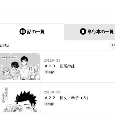
話の一覧
単行本
の一覧
全23話
2018/04/28
＃２３ 堀居姉妹
190
pt
2018/04/28
＃２２ 長女・春子（５）
155
pt