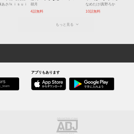
麻あさ/ｋｉｓｕｉ
胡月
なめたけ/真野ろか
4話無料
10話無料
もっと見る
アプリもあります
YS
s_team