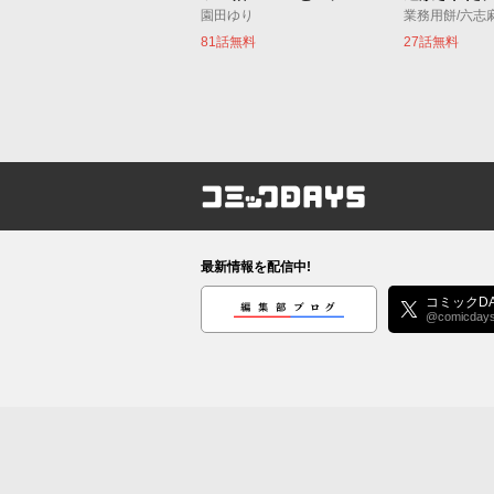
園田ゆり
業務用餅/六志
81話無料
27話無料
コミックDAYS
最新情報を配信中!
編集部ブログ
コミックDA
@comicday