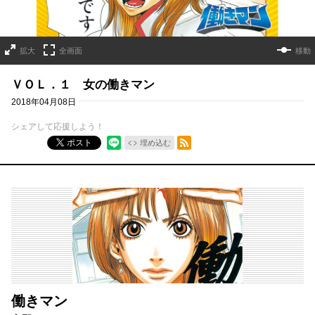
拡大
全画面
移動
ＶＯＬ．１ 女の働きマン
2018年04月08日
シェアして応援しよう！
RSSフィード
ポスト
埋め込む
働きマン