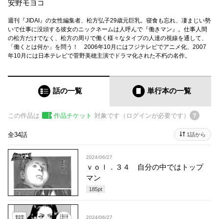
安野モヨコ
週刊『JIDAI』の女性編集者、松方弘子29歳元巨乳。寝食も忘れ、凄まじい勢
いで仕事に没頭する彼女のニックネームは人呼んで『働きマン』。仕事人間
の松方だけでなく、松方の周りで働く様々なタイプの人達の視線を通して、
「働くとは何か」を問う！ 2006年10月にはフジテレビでアニメ化、2007
年10月には日本テレビで菅野美穂主演でドラマ化された不朽の名作。
話の一覧
単行本
の一覧
この作品は
作品チケット
対象です（ログインが必要です）
全34話
1話から
2024/06/27
ｖｏｌ．３４ 自分の中ではトップ
マン
185
pt
2024/06/27