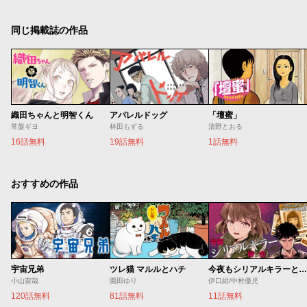
同じ掲載誌の作品
織田ちゃんと明智くん
アパレルドッグ
「壇蜜」
常盤ギヨ
林田もずる
清野とおる
16話無料
19話無料
1話無料
おすすめの作品
宇宙兄弟
ツレ猫 マルルとハチ
今夜もシリアルキラーと待ち合わせ
小山宙哉
園田ゆり
伊口紺/中村優児
120話無料
81話無料
11話無料