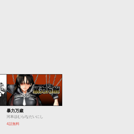
暴力万歳
河本ほむら/なだいにし
4話無料