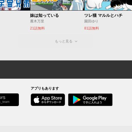
妹は知っている
ツレ猫 マルルとハチ
雁木万里
園田ゆり
21話無料
81話無料
もっと見る
アプリもあります
YS
s_team