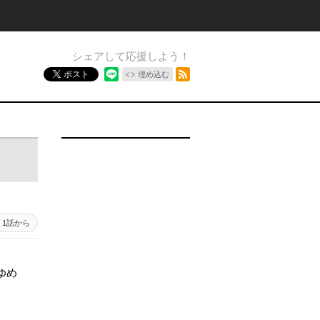
シェアして応援しよう！
RSSフィード
ポスト
埋め込む
1話から
ゆめ