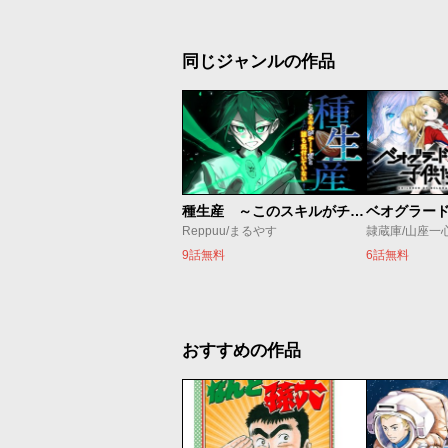
同じジャンルの作品
種生産 ～このスキルがチートだとまだ誰も気付いていない～
Reppuu/まるやす
隷蔵庫/山座一
9話無料
6話無料
おすすめの作品