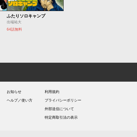
ふたりソロキャンプ
出端祐大
64話無料
お知らせ
利用規約
ヘルプ／使い方
プライバシーポリシー
外部送信について
特定商取引法の表示