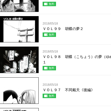
無料
2018/05/18
ＶＯＬ９９ 胡蝶の夢２
無料
2018/05/18
ＶＯＬ９８ 胡蝶（こちょう）の夢（ゆ
１
無料
2018/05/18
ＶＯＬ９７ 不同戴天《後編》
無料