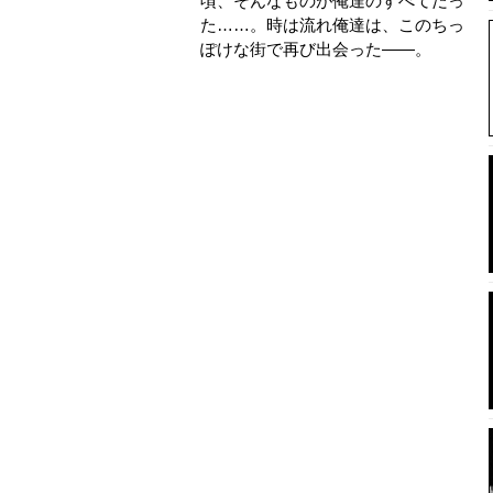
頃、そんなものが俺達のすべてだっ
た……。時は流れ俺達は、このちっ
ぽけな街で再び出会った――。