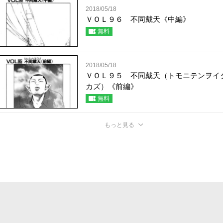
2018/05/18
ＶＯＬ９６ 不同戴天《中編》
無料
2018/05/18
ＶＯＬ９５ 不同戴天（トモニテンヲイ
カズ）《前編》
無料
もっと見る