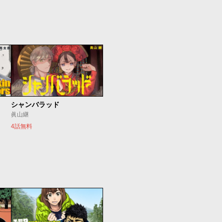
シャンバラッド
眞山継
4話無料