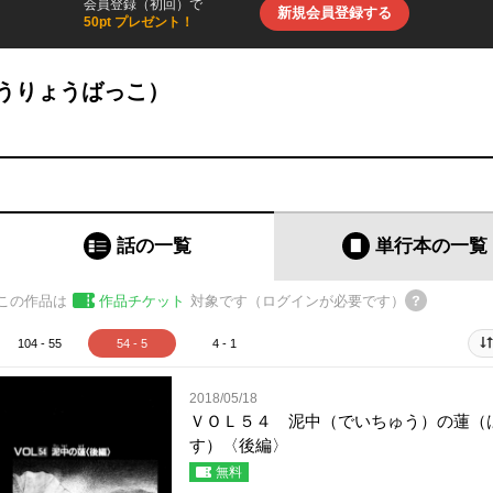
会員登録（初回）で
新規会員登録する
50pt プレゼント！
うりょうばっこ）
話の一覧
単行本
の一覧
この作品は
作品チケット
対象です（ログインが必要です）
104 - 55
54 - 5
4 - 1
2018/05/18
ＶＯＬ５４ 泥中（でいちゅう）の蓮（
す）〈後編〉
無料