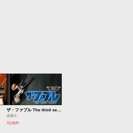
ザ・ファブル The third secret
南勝久
3話無料