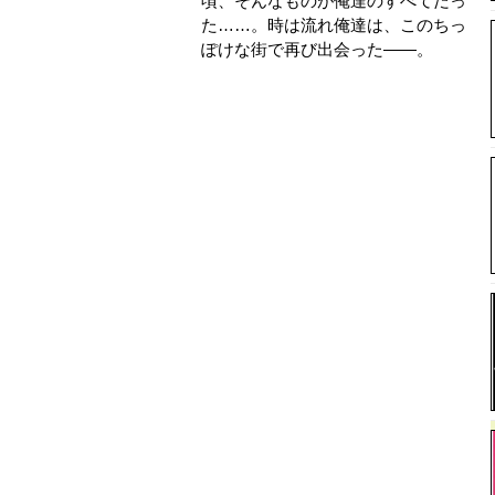
頃、そんなものが俺達のすべてだっ
た……。時は流れ俺達は、このちっ
ぽけな街で再び出会った――。