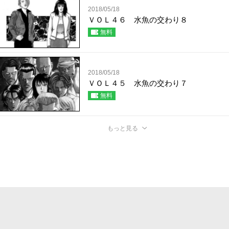
2018/05/18
ＶＯＬ４６ 水魚の交わり８
無料
2018/05/18
ＶＯＬ４５ 水魚の交わり７
無料
もっと見る