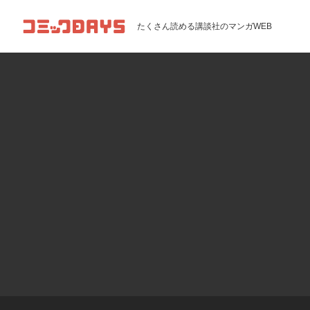
コミックDAYS
たくさん読める講談社のマンガWEB