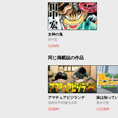
女神の鬼
田中宏
1話無料
同じ掲載誌の作品
アマチュアビジランテ
妹は知って
浅村壮平/内藤光太郎
雁木万里
3話無料
21話無料