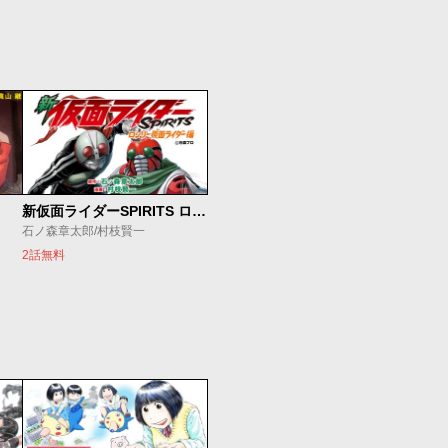
新仮面ライダーSPIRITS ロンリー仮面ライダー編
石ノ森章太郎/村枝賢一
2話無料