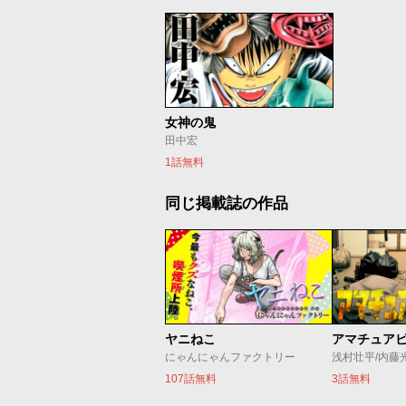
女神の鬼
田中宏
1話無料
同じ掲載誌の作品
ヤニねこ
アマチュア
にゃんにゃんファクトリー
浅村壮平/内藤
107話無料
3話無料