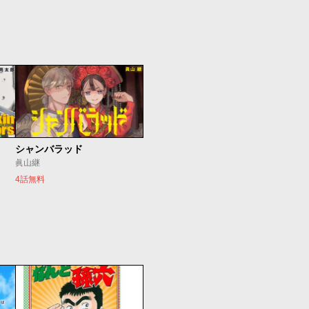
シャンバラッド
眞山継
4話無料