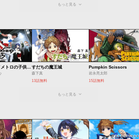
もっと見る
ベオグラードメトロの子供たち
すだちの魔王城
Pumpkin Scissors
心
森下真
岩永亮太郎
13話無料
15話無料
もっと見る