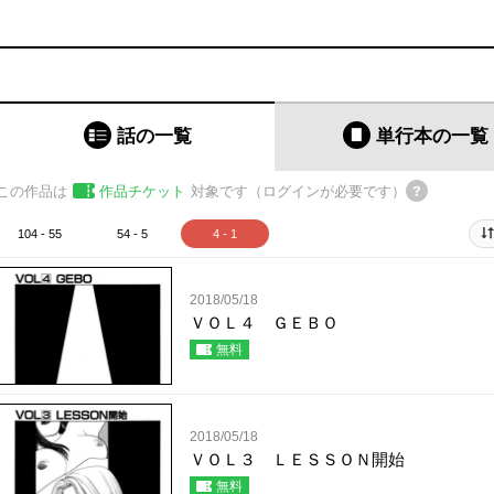
話の一覧
単行本
の一覧
この作品は
作品チケット
対象です（ログインが必要です）
104 - 55
54 - 5
4 - 1
2018/05/18
ＶＯＬ４ ＧＥＢＯ
無料
2018/05/18
ＶＯＬ３ ＬＥＳＳＯＮ開始
無料