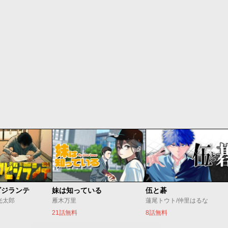
ビジランテ
妹は知っている
伍と碁
光太郎
雁木万里
蓮尾トウト/仲里はるな
21話無料
8話無料