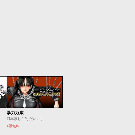
暴力万歳
河本ほむら/なだいにし
4話無料