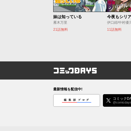
妹は知っている
雁木万里
伊口紺/中村優
21話無料
11話無料
コミックDAYS
最新情報を配信中!
編集部ブログ
コミックDA
@comicday