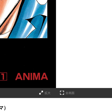
拡大
全画面
マ）