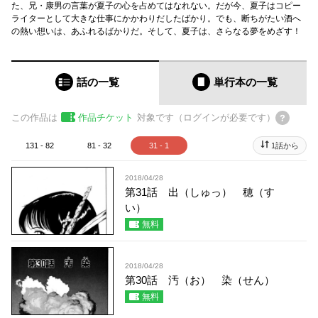
た、兄・康男の言葉が夏子の心を占めてはなれない。だが今、夏子はコピー
ライターとして大きな仕事にかかわりだしたばかり。でも、断ちがたい酒へ
の熱い想いは、あふれるばかりだ。そして、夏子は、さらなる夢をめざす！
話の一覧
単行本
の一覧
この作品は
作品チケット
対象です（ログインが必要です）
131 - 82
81 - 32
31 - 1
1話から
2018/04/28
第31話 出（しゅっ） 穂（す
い）
無料
2018/04/28
第30話 汚（お） 染（せん）
無料