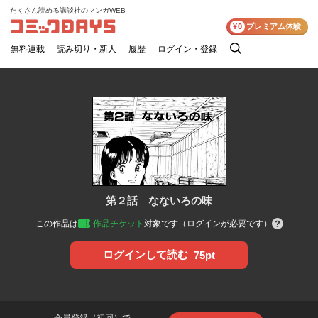
たくさん読める講談社のマンガWEB
コミックDAYS
¥0
プレミアム体験
無料連載
読み切り・新人
履歴
ログイン・登録
検
索
第２話 なないろの味
この作品は
作品チケット
対象です（ログインが必要です）
ログインして読む
75pt
会員登録（初回）で