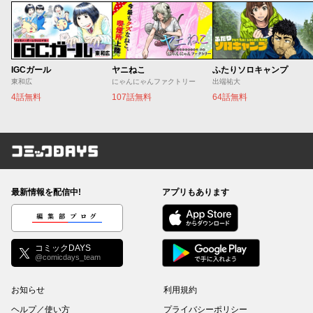
IGCガール
ヤニねこ
ふたりソロキャンプ
東和広
にゃんにゃんファクトリー
出端祐大
4話無料
107話無料
64話無料
コミックDAYS
最新情報を配信中!
アプリもあります
編集部ブログ
コミックDAYS
@comicdays_team
お知らせ
利用規約
ヘルプ／使い方
プライバシーポリシー