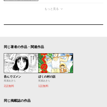
もっと見る
同じ著者の作品・関連作品
呑んでゴメン
ぼくの村の話
尾瀬あきら
尾瀬あきら
2話無料
1話無料
同じ掲載誌の作品