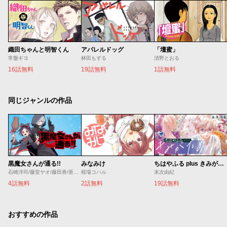
織田ちゃんと明智くん
アパレルドッグ
「壇蜜」
常盤ギヨ
林田もずる
清野とおる
16話無料
19話無料
1話無料
同じジャンルの作品
黒魔女さんが通る!!
みなみけ
ちはやふる plus きみがため
石崎洋司/藤堂ヤオ/藤田香/亜沙美
桜場コハル
末次由紀
4話無料
2話無料
19話無料
おすすめの作品