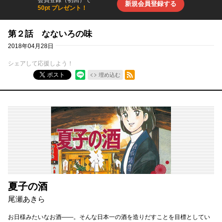
新規会員登録する
50pt プレゼント！
第２話 なないろの味
2018年04月28日
シェアして応援しよう！
RSSフィード
ポスト
埋め込む
夏子の酒
尾瀬あきら
お日様みたいなお酒――。そんな日本一の酒を造りだすことを目標としてい