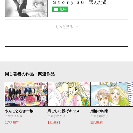
Ｓｔｏｒｙ ３６ 選んだ道
無料
もっと見る
同じ著者の作品・関連作品
やんごとなき一族
肩ごしに投げキッス
指輪の約束
こやまゆかり
こやまゆかり
こやまゆかり
17話無料
1話無料
1話無料