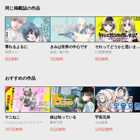
同じ掲載誌の作品
零れるよるに
きみは世界の中心です
それってどうかと思います！～転職女子、ブラック企業でサバイブする。～
有賀リエ
金田一蓮十郎
仁美慧/柑菜
8話無料
7話無料
9話無料
おすすめの作品
ヤニねこ
妹は知っている
宇宙兄弟
にゃんにゃんファクトリー
雁木万里
小山宙哉
107話無料
21話無料
120話無料