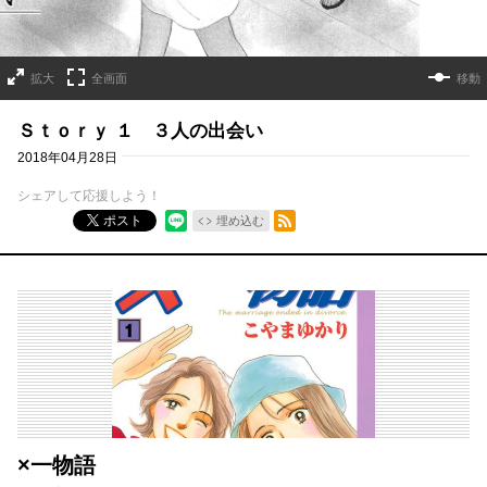
拡大
全画面
移動
Ｓｔｏｒｙ １ ３人の出会い
2018年04月28日
シェアして応援しよう！
RSSフィード
ポスト
埋め込む
×一物語