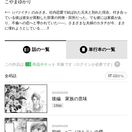
こやまゆかり
×一（バツイチ）のみさき。社内恋愛で結ばれた元夫と別れた現在、付き合っ
ている彼は彼女が異動した部署の同僚・田所だった。でも彼には家庭があ
り、不倫への恋へと導かれていた――。さまざまな夫婦のカタチが今、まさ
に壊れようとしている……!!
話の一覧
単行本
の一覧
この作品は
作品チケット
対象です（ログインが必要です）
全45話
1話から
2018/04/28
後編 家族の意味
130
pt
2018/04/28
前編 ○二（マルニ）の壁