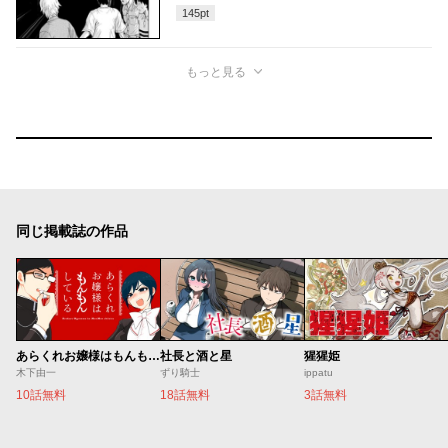
145
pt
もっと見る
同じ掲載誌の作品
あらくれお嬢様はもんもんしている
社長と酒と星
猩猩姫
木下由一
ずり騎士
ippatu
10話無料
18話無料
3話無料