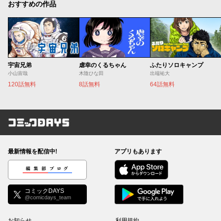
おすすめの作品
宇宙兄弟
虐幸のくるちゃん
ふたりソロキャンプ
小山宙哉
木陰ひな田
出端祐大
120話無料
8話無料
64話無料
コミックDAYS
最新情報を配信中!
アプリもあります
編集部ブログ
コミックDAYS
@comicdays_team
お知らせ
利用規約