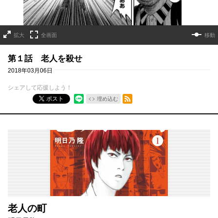
拡大
全画面
移動
第１話 老人を殺せ
2018年03月06日
シェアして応援しよう！
RSSフィード
ポスト
埋め込む
老人の町