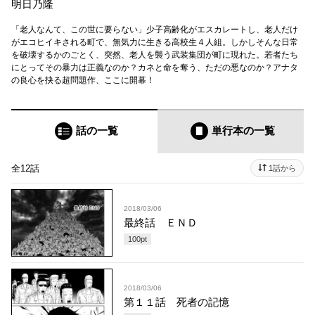
明日乃隆
「老人なんて、この世に要らない」少子高齢化がエスカレートし、老人だけ
がエコヒイキされる町で、無気力に生きる高校生４人組。しかしそんな日常
を破壊するかのごとく、突然、老人を襲う武装集団が町に現れた。若者たち
にとってその暴力は正義なのか？カネと命を奪う、ただの悪なのか？アナタ
の良心を抉る超問題作、ここに開幕！
話の一覧
単行本
の一覧
全12話
1話から
2018/03/06
最終話 ＥＮＤ
100
pt
2018/03/06
第１１話 死者の記憶