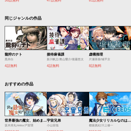
36話無料
47話無料
81話無料
同じジャンルの作品
龍狩のナト
接待麻雀課
虚構推理
黒井白
新川帆立/奥山響介/後藤悠太
片瀬茶柴/城平京
4話無料
4話無料
8話無料
おすすめの作品
世界最強の魔女、始めました ～私だけ『攻略サイト』を見れる世界で自由に生きます～
宇宙兄弟
魔法少女リリカルなのは EXCEEDS
坂木持丸/riritto/戸賀環
小山宙哉
都築真紀/川上修一