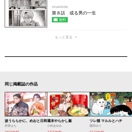
2018/05/08
第８話 或る男の一生
無料
もっと見る
同じ掲載誌の作品
波うららかに、めおと日和
週末やらかし飯
ツレ猫 マルルとハチ
西香はち
小村あゆみ
園田ゆり