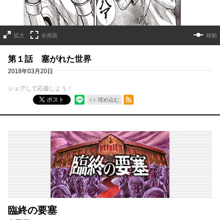
拡大
全画面
移動
第１話 塞がれた世界
2018年03月20日
シェアして応援しよう！
RSSフィード
ポスト
埋め込む
臨終の要塞