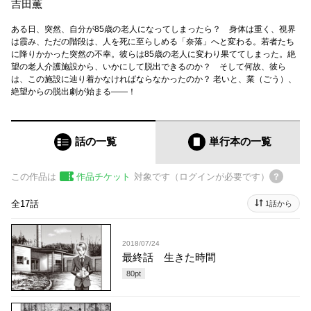
吉田薫
ある日、突然、自分が85歳の老人になってしまったら？ 身体は重く、視界
は霞み、ただの階段は、人を死に至らしめる「奈落」へと変わる。若者たち
に降りかかった突然の不幸。彼らは85歳の老人に変わり果ててしまった。絶
望の老人介護施設から、いかにして脱出できるのか？ そして何故、彼ら
は、この施設に辿り着かなければならなかったのか？ 老いと、業（ごう）、
絶望からの脱出劇が始まる――！
話の一覧
単行本
の一覧
この作品は
作品チケット
対象です（ログインが必要です）
全17話
1話から
2018/07/24
最終話 生きた時間
80
pt