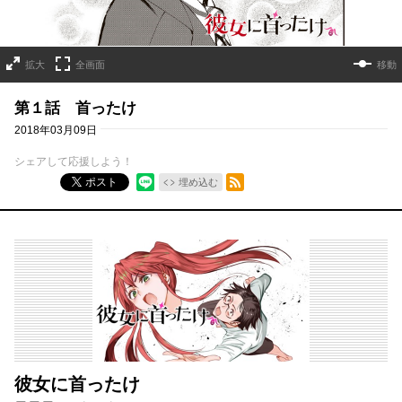
拡大
全画面
移動
第１話 首ったけ
2018年03月09日
シェアして応援しよう！
RSSフィード
ポスト
埋め込む
彼女に首ったけ