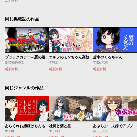
1話無料
同じ掲載誌の作品
ブラックカラー～悪の組織をマネジメント～
エルフのモンちゃん高校生!!
虐幸のくるちゃん
原理/福田泰宏
志羽よう
木陰ひな田
4話無料
4話無料
8話無料
同じジャンルの作品
あらくれお嬢様はもんもんしている
社長と酒と星
あぶらぶ 夫婦でアブノーマルなラブしませんか？
木下由一
ずり騎士
ありしゃん