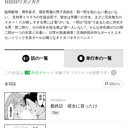
日日日
/
ツガノガク
聡明叡智、博学多才、眉目秀麗の男子高校生・郭一郎を知らない者はいな
い。 支持率１００％の生徒会長で、彼女は学園一の才女。まさに完全無欠の
スター！ だが眩しすぎる男には”影”がいる。一郎が”完全”であるために存在す
る男・郭二郎だ。その存在を知る者は“誰一人いない”。そんな存在感ゼロの郭
二郎が一つの生首と出逢い、日常が急速崩壊！圧倒的指示待ちボーイとエキ
セントリック生首ガールが織りなすドタバタサスペンス！
話の一覧
単行本
の一覧
この作品は
作品チケット
対象です（ログインが必要です）
全32話
1話から
2019/06/14
最終話 彼女に首ったけ
70
pt