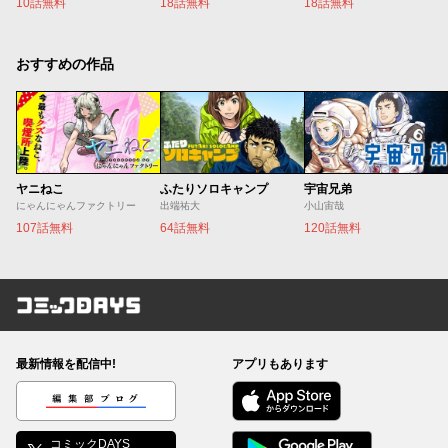
10話無料
18話無料
18話無料
おすすめの作品
ヤニねこ
ふたりソロキャンプ
宇宙兄弟
にゃんにゃんファクトリー
出端祐大
小山宙哉
107話無料
64話無料
120話無料
コミックDAYS
最新情報を配信中!
アプリもあります
編集部ブログ
コミックDAYS