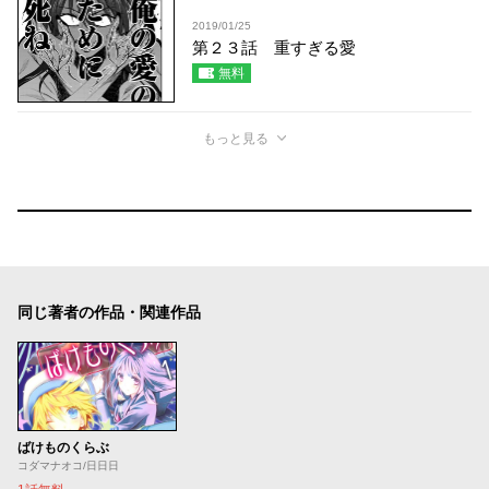
2019/01/25
第２３話 重すぎる愛
無料
もっと見る
同じ著者の作品・関連作品
ばけものくらぶ
コダマナオコ/日日日