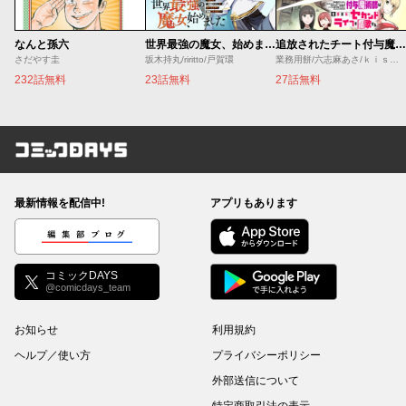
なんと孫六
世界最強の魔女、始めました ～私だけ『攻略サイト』を見れる世界で自由に生きます～
追放されたチート付与魔術師は気ままなセカンドライフを謳歌する。 ～俺は武器だけじゃなく、あらゆるものに『強化ポイント』を付与できるし、俺の意思でいつでも効果を解除できるけど、残った人たち大丈夫？～
さだやす圭
坂木持丸/riritto/戸賀環
業務用餅/六志麻あさ/ｋｉｓｕｉ
232話無料
23話無料
27話無料
コミックDAYS
最新情報を配信中!
アプリもあります
編集部ブログ
コミックDAYS
@comicdays_team
お知らせ
利用規約
ヘルプ／使い方
プライバシーポリシー
外部送信について
特定商取引法の表示