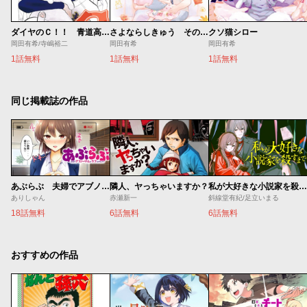
ダイヤのＣ！！ 青道高校野球部猫日誌
さよならしきゅう そのあと
クソ猫シロー
岡田有希/寺嶋裕二
岡田有希
岡田有希
1話無料
1話無料
1話無料
同じ掲載誌の作品
あぶらぶ 夫婦でアブノーマルなラブしませんか？
隣人、ヤっちゃいますか？
私が大好きな小説家を殺すまで
ありしゃん
赤瀬新一
斜線堂有紀/足立いまる
18話無料
6話無料
6話無料
おすすめの作品