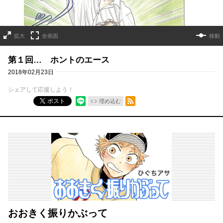
拡大
全画面
移動
第１回… ホントのエース
2018年02月23日
シェアして応援しよう！
RSSフィード
ポスト
埋め込む
おおきく振りかぶって