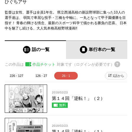
ひぐちアサ
監督は女性、選手は全員1年生。 県立西浦高校の新設野球部に集った10人の
選手達は、 弱気で卑屈な投手・三橋を中軸に、一丸となって甲子園優勝を目
指す！ 青春の輝ける情念、最新のスポーツ科学で描かれる勝負の悲喜。 日本
中を魅了し続ける、大人気本格高校野球漫画!!
話の一覧
単行本
の一覧
この作品は
作品チケット
対象です（ログインが必要です）
226 - 127
126 - 27
26 - 1
1話から
2018/02/23
第１４回「逆転！」（２）
無料
2018/02/23
第１４回「逆転！」（１）