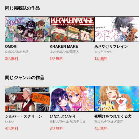
同じ掲載誌の作品
OMORI
KRAKEN MARE
あさやけリフレイン
OMOCAT/此糸縫
IZU/HAGANE/原正人
まつだひかり
3話無料
1話無料
1話無料
同じジャンルの作品
シルバー・スクリーン
ひなたとひかり
夜明けをつれてくる犬
いまい
高杉六花/べあろ/万冬しま
吉田桃子/あまぎ夏芽
4話無料
8話無料
4話無料