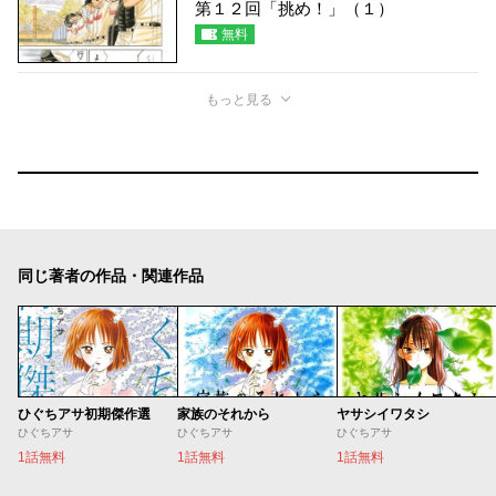
第１２回「挑め！」（１）
無料
もっと見る
同じ著者の作品・関連作品
ひぐちアサ初期傑作選
家族のそれから
ヤサシイワタシ
ひぐちアサ
ひぐちアサ
ひぐちアサ
1話無料
1話無料
1話無料