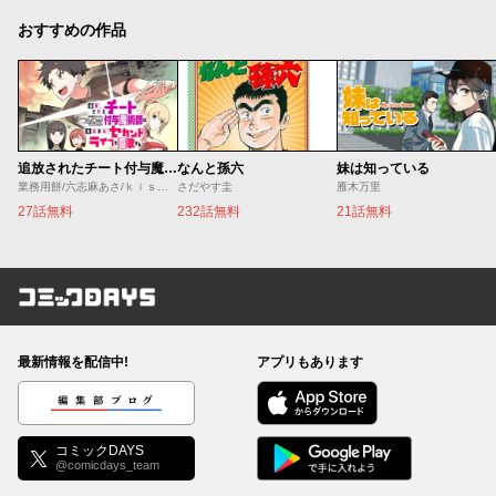
おすすめの作品
追放されたチート付与魔術師は気ままなセカンドライフを謳歌する。 ～俺は武器だけじゃなく、あらゆるものに『強化ポイント』を付与できるし、俺の意思でいつでも効果を解除できるけど、残った人たち大丈夫？～
なんと孫六
妹は知っている
業務用餅/六志麻あさ/ｋｉｓｕｉ
さだやす圭
雁木万里
27話無料
232話無料
21話無料
コミックDAYS
最新情報を配信中!
アプリもあります
編集部ブログ
コミックDAYS
@comicdays_team