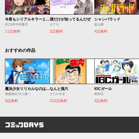
今夜もシリアルキラーと待ち合わせ
僕だけが知ってるんだぜ
シャンバラッド
伊口紺/中村優児
タアモ
眞山継
11話無料
2話無料
4話無料
おすすめの作品
魔法少女リリカルなのは EXCEEDS
なんと孫六
IGCガール
都築真紀/川上修一
さだやす圭
東和広
5話無料
232話無料
4話無料
コミックDAYS