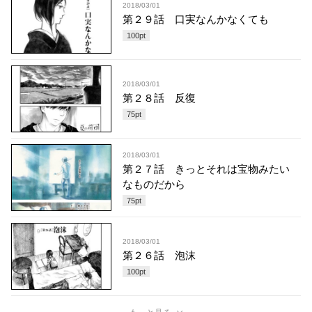
2018/03/01
第２９話 口実なんかなくても
100
pt
2018/03/01
第２８話 反復
75
pt
2018/03/01
第２７話 きっとそれは宝物みたい
なものだから
75
pt
2018/03/01
第２６話 泡沫
100
pt