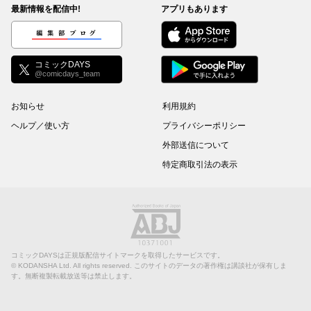
最新情報を配信中!
アプリもあります
編集部ブログ
コミックDAYS
@comicdays_team
お知らせ
利用規約
ヘルプ／使い方
プライバシーポリシー
外部送信について
特定商取引法の表示
コミックDAYSは正規版配信サイトマークを取得したサービスです。
©
KODANSHA Ltd.
All rights reserved. このサイトのデータの著作権は講談社が保有しま
す。無断複製転載放送等は禁止します。