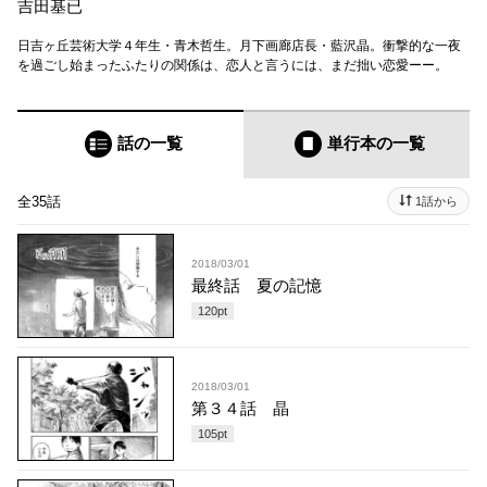
吉田基已
日吉ヶ丘芸術大学４年生・青木哲生。月下画廊店長・藍沢晶。衝撃的な一夜
を過ごし始まったふたりの関係は、恋人と言うには、まだ拙い恋愛ーー。
話の一覧
単行本
の一覧
全35話
1話から
2018/03/01
最終話 夏の記憶
120
pt
2018/03/01
第３４話 晶
105
pt