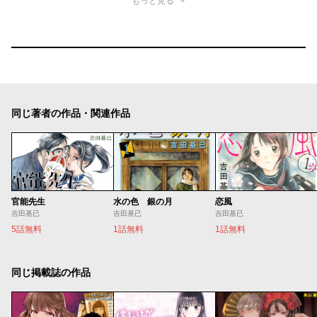
もっと見る
同じ著者の作品・関連作品
官能先生
水の色 銀の月
恋風
吉田基已
吉田基已
吉田基已
5話無料
1話無料
1話無料
同じ掲載誌の作品