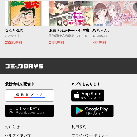
なんと孫六
追放されたチート付与魔術師は気ままなセカンドライフを謳歌する。 ～俺は武器だけじゃなく、あらゆるものに『強化ポイント』を付与できるし、俺の意思でいつでも効果を解除できるけど、残った人たち大丈夫？～
Wちゃん。
さだやす圭
業務用餅/六志麻あさ/ｋｉｓｕｉ
terakoya3
232話無料
27話無料
4話無料
コミックDAYS
最新情報を配信中!
アプリもあります
編集部ブログ
コミックDAYS
@comicdays_team
お知らせ
利用規約
ヘルプ／使い方
プライバシーポリシー