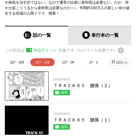
や病気を治す訳ではない。なので通常の出産に産科医は必要ない。だが、何
かが起こりうるから産科医は必要なのだ──。年間約100万人の新しい命が誕
生する現場の人間ドラマ、開幕！
話の一覧
単行本
の一覧
この作品は
作品チケット
対象です（ログインが必要です）
327 - 228
227 - 128
127 - 28
27 - 1
1話から
2018/03/23
ＴＲＡＣＫ６５ 腰痛（２）
無料
2018/03/23
ＴＲＡＣＫ６５ 腰痛（１）
無料