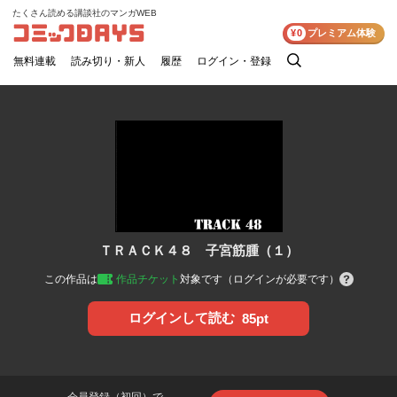
たくさん読める講談社のマンガWEB
コミックDAYS
¥0
プレミアム体験
無料連載
読み切り・新人
履歴
ログイン・登録
検
索
ＴＲＡＣＫ４８ 子宮筋腫（１）
この作品は
作品チケット
対象です（ログインが必要です）
ログインして読む
85pt
会員登録（初回）で