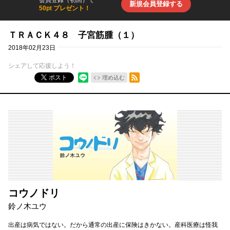
新規会員登録する
50pt プレゼント！
ＴＲＡＣＫ４８ 子宮筋腫（１）
2018年02月23日
シェアして応援しよう！
RSSフィード
ポスト
埋め込む
コウノドリ
鈴ノ木ユウ
出産は病気ではない。だから通常の出産に保険はきかない。産科医療は怪我