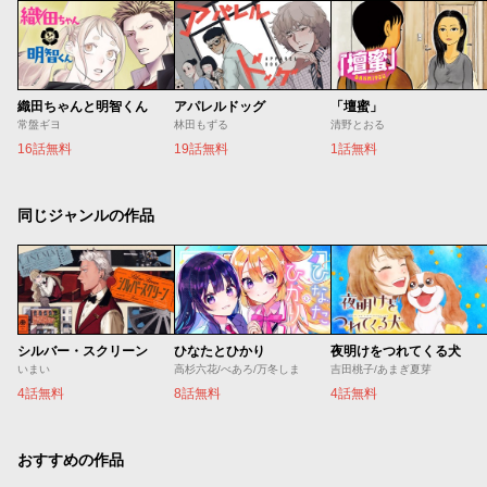
織田ちゃんと明智くん
アパレルドッグ
「壇蜜」
常盤ギヨ
林田もずる
清野とおる
16話無料
19話無料
1話無料
同じジャンルの作品
シルバー・スクリーン
ひなたとひかり
夜明けをつれてくる犬
いまい
高杉六花/べあろ/万冬しま
吉田桃子/あまぎ夏芽
4話無料
8話無料
4話無料
おすすめの作品