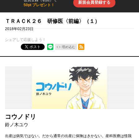
新規会員登録する
50pt プレゼント！
ＴＲＡＣＫ２６ 研修医〈前編〉（１）
2018年02月23日
シェアして応援しよう！
RSSフィード
ポスト
埋め込む
コウノドリ
鈴ノ木ユウ
出産は病気ではない。だから通常の出産に保険はきかない。産科医療は怪我