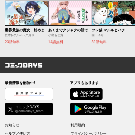
世界最強の魔女、始めました ～私だけ『攻略サイト』を見れる世界で自由に生きます～
あくまでクジャクの話です。
ツレ猫 マルルとハチ
坂木持丸/riritto/戸賀環
小出もと貴
園田ゆり
23話無料
14話無料
81話無料
コミックDAYS
最新情報を配信中!
アプリもあります
編集部ブログ
コミックDAYS
@comicdays_team
お知らせ
利用規約
ヘルプ／使い方
プライバシーポリシー