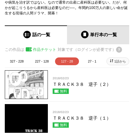
や病気を治す訳ではない。なので通常の出産に産科医は必要ない。だが、何
かが起こりうるから産科医は必要なのだ──。年間約100万人の新しい命が誕
生する現場の人間ドラマ、開幕！
話の一覧
単行本
の一覧
この作品は
作品チケット
対象です（ログインが必要です）
327 - 228
227 - 128
127 - 28
27 - 1
1話から
2018/02/23
ＴＲＡＣＫ３８ 逆子（２）
無料
2018/02/23
ＴＲＡＣＫ３８ 逆子（１）
無料