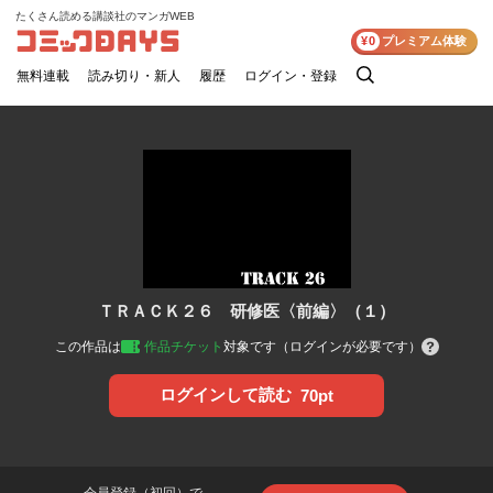
たくさん読める講談社のマンガWEB
コミックDAYS
¥0
プレミアム体験
無料連載
読み切り・新人
履歴
ログイン・登録
検
索
ＴＲＡＣＫ２６ 研修医〈前編〉（１）
この作品は
作品チケット
対象です（ログインが必要です）
ログインして読む
70pt
会員登録（初回）で