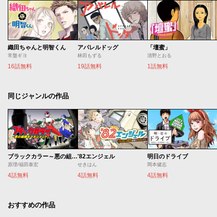
織田ちゃんと明智くん
アパレルドッグ
「壇蜜」
常盤ギヨ
林田もずる
清野とおる
16話無料
19話無料
1話無料
同じジャンルの作品
ブラックカラー～悪の組織をマネジメント～
'82エンジェル
明日のドライブ
原理/福田泰宏
せきはん
岡本健志
4話無料
4話無料
4話無料
おすすめの作品