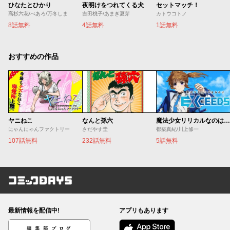
ひなたとひかり
夜明けをつれてくる犬
セットマッチ！
高杉六花/べあろ/万冬しま
吉田桃子/あまぎ夏芽
カトウコトノ
8話無料
4話無料
1話無料
おすすめの作品
ヤニねこ
なんと孫六
魔法少女リリカルなのは EXCEEDS
にゃんにゃんファクトリー
さだやす圭
都築真紀/川上修一
107話無料
232話無料
5話無料
コミックDAYS
最新情報を配信中!
アプリもあります
編集部ブログ