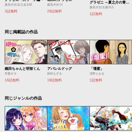
グラゼニ ～夏之介の青春～
森高夕次/足立金太郎
森高夕次/川
森高夕次/太秦洋介
3話無料
26話無料
1話無料
同じ掲載誌の作品
織田ちゃんと明智くん
アパレルドッグ
「壇蜜」
常盤ギヨ
林田もずる
清野とおる
16話無料
19話無料
1話無料
同じジャンルの作品