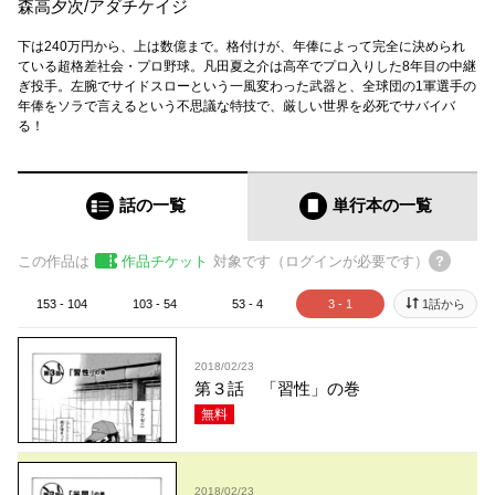
森高夕次
/
アダチケイジ
下は240万円から、上は数億まで。格付けが、年俸によって完全に決められ
ている超格差社会・プロ野球。凡田夏之介は高卒でプロ入りした8年目の中継
ぎ投手。左腕でサイドスローという一風変わった武器と、全球団の1軍選手の
年俸をソラで言えるという不思議な特技で、厳しい世界を必死でサバイバ
る！
話の一覧
単行本
の一覧
この作品は
作品チケット
対象です（ログインが必要です）
153 - 104
103 - 54
53 - 4
3 - 1
1話から
2018/02/23
第３話 「習性」の巻
無料
2018/02/23