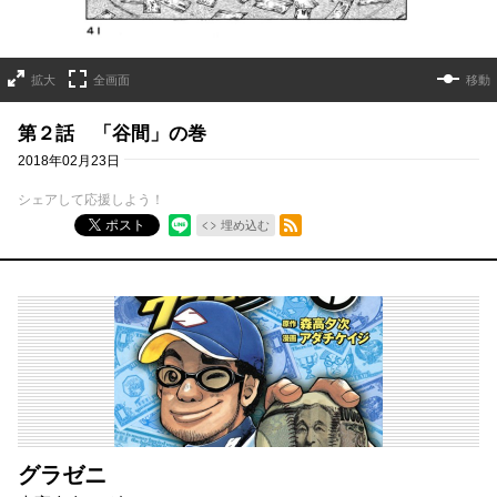
拡大
全画面
移動
第２話 「谷間」の巻
2018年02月23日
シェアして応援しよう！
RSSフィード
ポスト
埋め込む
グラゼニ