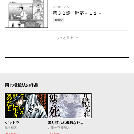
2018/02/15
第３２話 呼応－１１－
100
pt
もっと見る
同じ掲載誌の作品
ゲキトウ
降り積もれ孤独な死よ
島本和彦
井龍一/伊藤翔太