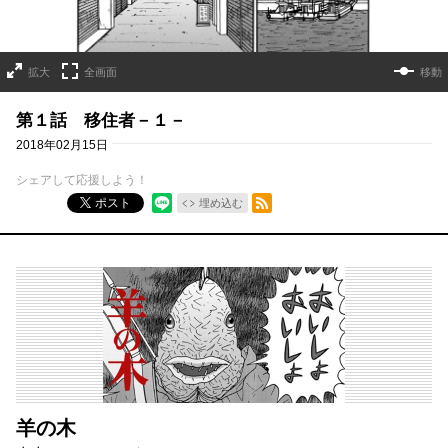
拡大
全画面
移動
第１話 移住者－１－
2018年02月15日
シェアして応援しよう！
RSSフィード
ポスト
埋め込む
羊の木