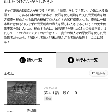
山上たつひこ
/
いがらしみきお
ギャグ漫画の巨匠2人が奏でる「不安」「願望」そして「笑い」の先にある物
語！ ――とある日本の地方都市が、犯罪を犯し刑期を終えた元受刑者を地
方都市へ移住させる政府の極秘プロジェクトの試行都市となる。市長は一般
市民には何も知らせずに元受刑者の過去を隠し転入させるというこの更生促
進事業を受け入れた。移住するのは、凶悪犯罪を犯した11人の元受刑者。は
たして、このプロジェクトの行方は！？ 貴方の隣人が凶悪犯罪を犯した元
受刑者だったら。罪償いし者達と罪未だ犯さざる者達の輪舞！ ここに開
幕！
話の一覧
単行本
の一覧
全41話
1話から
2018/02/15
第４１話 焼亡－９－
90
pt