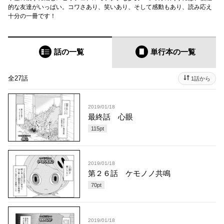
的な友達がいっぱい。コワさあり、笑いあり、そして感動もあり、読み応え
十分の一冊です！
話の一覧
単行本
の一覧
全27話
1話から
2019/01/18
最終話 心眼
115
pt
2019/01/18
第２６話 ケモノノ共鳴
70
pt
2019/01/18