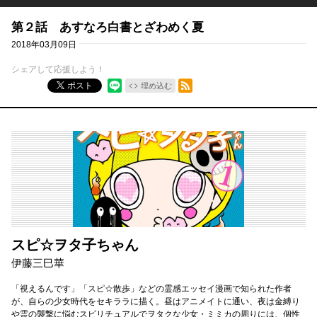
第２話 あすなろ白書とざわめく夏
2018年03月09日
シェアして応援しよう！
RSSフィード
ポスト
埋め込む
スピ☆ヲタ子ちゃん
伊藤三巳華
「視えるんです」「スピ☆散歩」などの霊感エッセイ漫画で知られた作者
が、自らの少女時代をセキララに描く。昼はアニメイトに通い、夜は金縛り
や霊の襲撃に悩むスピリチュアルでヲタクな少女・ミミカの周りには、個性