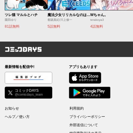
ツレ猫 マルルとハチ
魔法少女リリカルなのは EXCEEDS
Wちゃん。
園田ゆり
都築真紀/川上修一
terakoya3
81話無料
5話無料
4話無料
コミックDAYS
最新情報を配信中!
アプリもあります
編集部ブログ
コミックDAYS
@comicdays_team
お知らせ
利用規約
ヘルプ／使い方
プライバシーポリシー
外部送信について