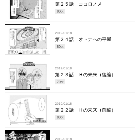
第２５話 ココロノメ
80
pt
2019/01/18
第２４話 オトナへの平屋
80
pt
2019/01/18
第２３話 Ｈの未来（後編）
70
pt
2019/01/18
第２２話 Ｈの未来（前編）
80
pt
2019/01/18