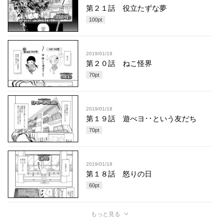
第２１話 役立たずな夢
100
pt
2019/01/18
第２０話 ねこ怪界
70
pt
2019/01/18
第１９話 遊べヨ･･という友だち
70
pt
2019/01/18
第１８話 怒りの日
60
pt
もっと見る